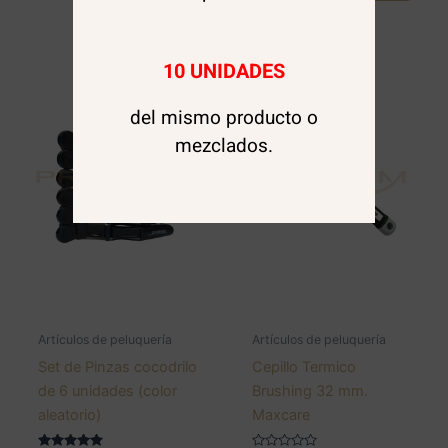
10 UNIDADES
del mismo producto o
mezclados.
Artículos de peluquería
Artículos de peluquería
Set de Pinzas cocodrilo
Cepillo Termico
de 6 unidades (color
Brushing 32 mm.
aleatorio)
Maxcare