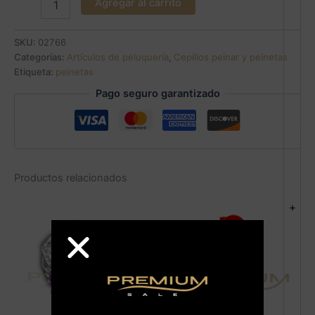
Agregar al carrito
SKU:
02766
Categorías:
Artículos de peluquería
,
Cepillos peinar y peinetas
Etiqueta:
peinetas
Pago seguro garantizado
Productos relacionados
+