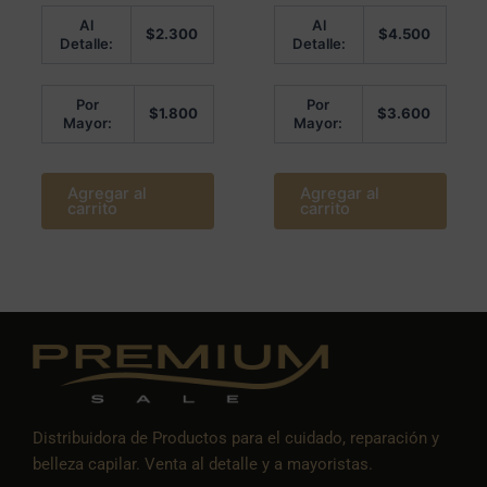
Valorado en
Valorado
Al
Al
5.00
en
$
2.300
$
4.500
de 5
0
Detalle:
Detalle:
de
5
Por
Por
$
1.800
$
3.600
Mayor:
Mayor:
Agregar al
Agregar al
carrito
carrito
Distribuidora de Productos para el cuidado, reparación y
belleza capilar. Venta al detalle y a mayoristas.