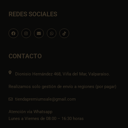
REDES SOCIALES
F
I
E
W
I
a
n
n
h
c
c
s
v
a
o
e
t
e
t
n
b
a
l
s
-
o
g
o
a
t
o
r
p
p
i
CONTACTO
k
a
e
p
k
m
t
o
k
Dionisio Hernández 468, Viña del Mar, Valparaíso.
Realizamos solo gestión de envío a regiones (por pagar)
tiendapremiumsale@gmail.com
Atención vía Whatsapp
Lunes a Viernes de 08:00 – 16:30 horas