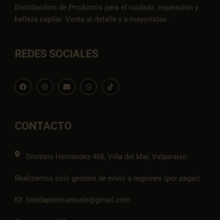
Distribuidora de Productos para el cuidado, reparación y
belleza capilar. Venta al detalle y a mayoristas.
REDES SOCIALES
F
I
E
W
I
a
n
n
h
c
c
s
v
a
o
e
t
e
t
n
b
a
l
s
-
o
g
o
a
t
o
r
p
p
i
CONTACTO
k
a
e
p
k
m
t
o
k
Dionisio Hernández 468, Viña del Mar, Valparaíso.
Realizamos solo gestión de envío a regiones (por pagar)
tiendapremiumsale@gmail.com