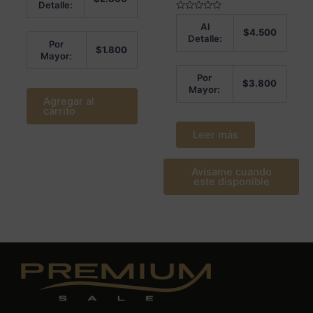
0
Detalle:
de
5
Valorado
Al
en
$
4.500
0
Detalle:
de
Por
$
1.800
5
Mayor:
Por
$
3.800
Mayor:
Agregar al
carrito
Leer más
Avísame cuando
este disponible