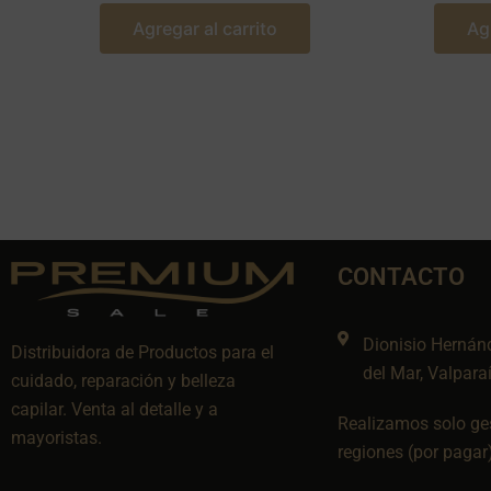
Agregar al carrito
Ag
CONTACTO
Dionisio Hernán
Distribuidora de Productos para el
del Mar, Valpara
cuidado, reparación y belleza
capilar. Venta al detalle y a
Realizamos solo ges
mayoristas.
regiones (por pagar