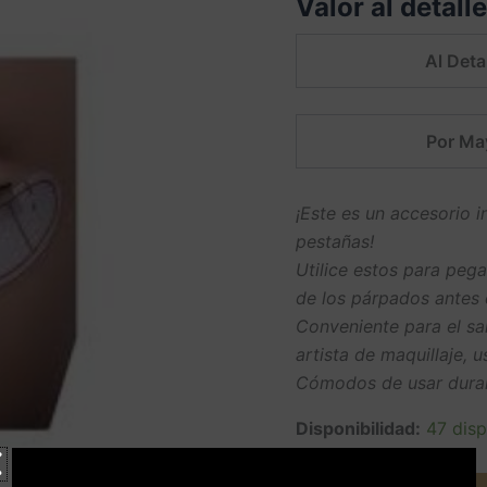
Valor al detall
5.00
sobre
5 basado en
puntuación
Al Detal
de cliente
Por Ma
¡Este es un accesorio 
pestañas!
Utilice estos para pega
de los párpados antes 
Conveniente para el sal
artista de maquillaje, 
Cómodos de usar dura
Disponibilidad:
47 disp