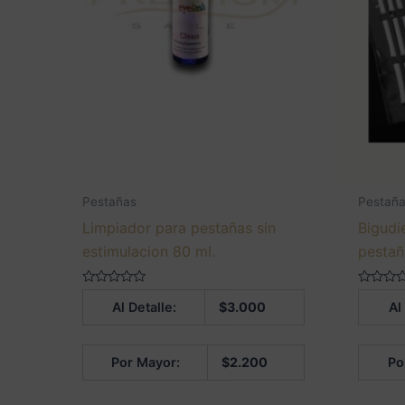
Pestañas
Pestañ
Limpiador para pestañas sin
Bigudi
estimulacion 80 ml.
pestañ
Valorado
Valorado
Al Detalle:
$
3.000
Al
en
en
0
0
de
de
5
5
Por Mayor:
$
2.200
Po