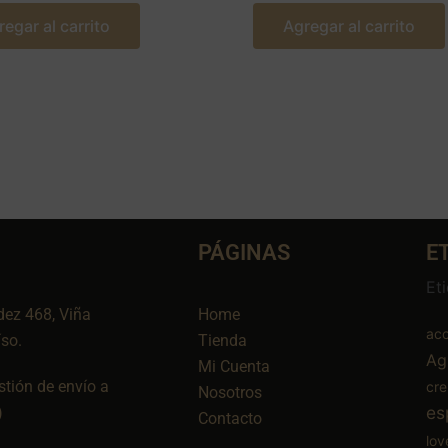
regar al carrito
Agregar al carrito
PÁGINAS
E
Et
dez 468, Viña
Home
aco
íso.
Tienda
Ag
Mi Cuenta
tión de envío a
cr
Nosotros
es
)
Contacto
lov