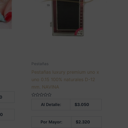
Pestañas
Pestañas luxury premium uno x
uno 0.15 100% naturales D-12
mm. NAVINA
0
Valorado
Al Detalle:
$
3.050
en
0
de
50
5
Por Mayor:
$
2.320