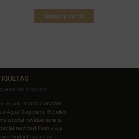
Agregar al carrito
TIQUETAS
iquetas del producto
acondicionador
dicionador
ua
Agua Oxigenada
Bigudíes
epecial navidad
ema
esmalte
pecial navidad
Flora
imagi
Oxidante
peinetas
eyes