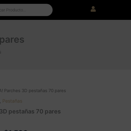
pares
s
! Parches 3D pestañas 70 pares
,
Pestañas
3D pestañas 70 pares