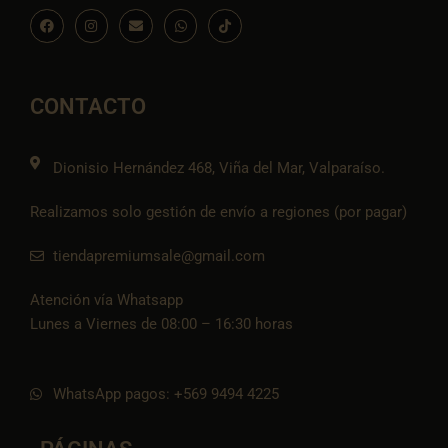
F
I
E
W
I
a
n
n
h
c
c
s
v
a
o
e
t
e
t
n
b
a
l
s
-
o
g
o
a
t
o
r
p
p
i
CONTACTO
k
a
e
p
k
m
t
o
k
Dionisio Hernández 468, Viña del Mar, Valparaíso.
Realizamos solo gestión de envío a regiones (por pagar)
tiendapremiumsale@gmail.com
Atención vía Whatsapp
Lunes a Viernes de 08:00 – 16:30 horas
WhatsApp pagos: +569 9494 4225