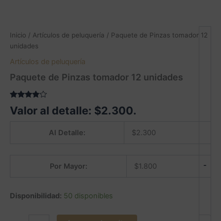
Inicio
/
Artículos de peluquería
/ Paquete de Pinzas tomador 12
unidades
Artículos de peluquería
Paquete de Pinzas tomador 12 unidades
Valorado
3
Valor al detalle:
$
2.300
.
3.67
sobre 5
basado
Al Detalle:
$
2.300
en
puntuaciones
de
clientes
-
Por Mayor:
$
1.800
Disponibilidad:
50 disponibles