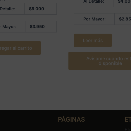
Al Detalle:
$
4.00
4.75
 en
de 5
 Detalle:
$
5.000
Por Mayor:
$
2.8
r Mayor:
$
3.950
Leer más
regar al carrito
Avísame cuando es
disponible
PÁGINAS
E
Et