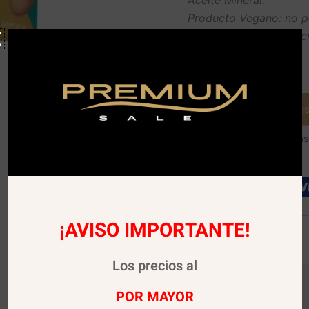
Producto Vegano: no po
Cruelty Free: libre de 
Agotado
Avísame cuando es
SKU:
01366
Categoría
¡AVISO IMPORTANTE!
Los precios al
POR MAYOR