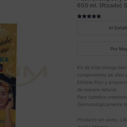
650 ml. (Rizado)
Valorado
1
Al Detall
5.00
sobre
5 basado en
puntuación
de cliente
Por May
Kit de Kids otorga hidra
componentes de óleo d
Elimina frizz y propor
de manera natural.
Para cabellos ondulados
Dermatológicamente t
Producto sin sodio, Lib
Aceite Mineral.