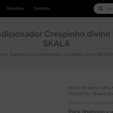
Products
Nosotros
Contacto
search
icionador Crespinho divino 
SKALA
Pack Shampoo y acondicionador Crespinho divino KIDS 65
Inicio
/
Por Marca
/
SKAL
KIDS 650 ml. (Rizado) S
Shampoo y Acondicion
Pack Shampoo y a