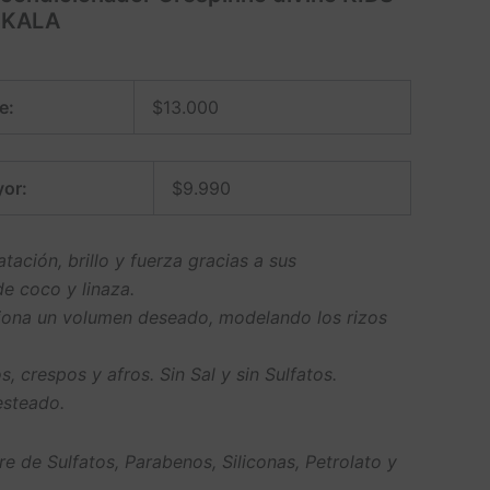
 SKALA
e:
$
13.000
or:
$
9.990
tación, brillo y fuerza gracias a sus
e coco y linaza.
ciona un volumen deseado, modelando los rizos
, crespos y afros. Sin Sal y sin Sulfatos.
esteado.
re de Sulfatos, Parabenos, Siliconas, Petrolato y