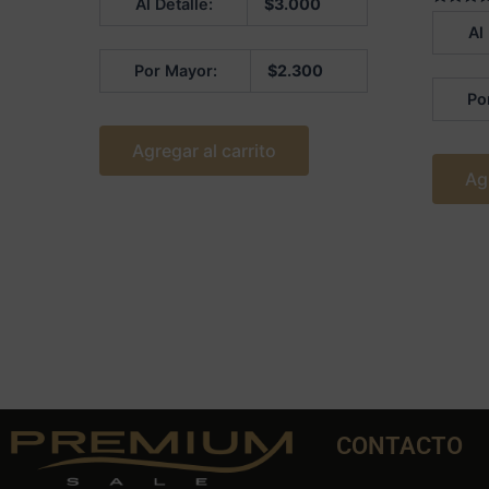
Al Detalle:
$
3.000
en
3.75
Valorado
Al
de 5
5.00
de 5
Por Mayor:
$
2.300
Po
Agregar al carrito
Ag
CONTACTO