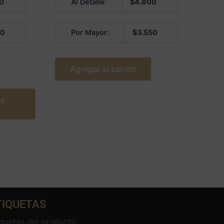
0
Al Detalle:
$
4.800
5.00
de 5
50
Por Mayor:
$
3.550
Agregar al carrito
te
TIQUETAS
iquetas del producto