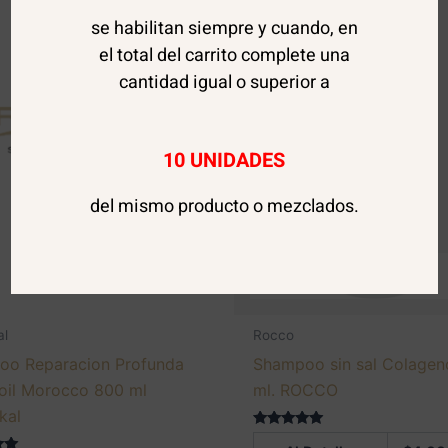
se habilitan siempre y cuando, en
el total del carrito complete una
cantidad igual o superior a
10 UNIDADES
del mismo producto o mezclados.
AGOTADO
al
Rocco
oo Reparacion Profunda
Shampoo sin sal Colagen
oil Morocco 800 ml
ml. ROCCO
kal
Valorado en