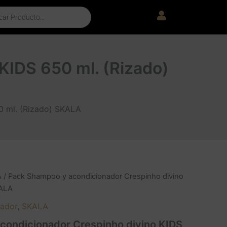
KIDS 650 ml. (Rizado)
0 ml. (Rizado) SKALA
A
/ Pack Shampoo y acondicionador Crespinho divino
KALA
ador
,
SKALA
condicionador Crespinho divino KIDS