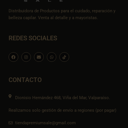
Distribuidora de Productos para el cuidado, reparación y
belleza capilar. Venta al detalle y a mayoristas.
REDES SOCIALES
F
I
E
W
I
a
n
n
h
c
c
s
v
a
o
e
t
e
t
n
b
a
l
s
-
o
g
o
a
t
o
r
p
p
i
CONTACTO
k
a
e
p
k
m
t
o
k
Dionisio Hernández 468, Viña del Mar, Valparaíso.
Realizamos solo gestión de envío a regiones (por pagar)
tiendapremiumsale@gmail.com