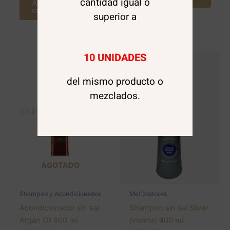
cantidad igual o
Agregar al
carrito
superior a
10 UNIDADES
del mismo producto o
mezclados.
AGOTADO
Shampoo y Acondicionador
Matizadores
Acondicionador sin sal
Shampoo sin sal Silver
Argan Oil 800 ml
(violeta) 400 ml.