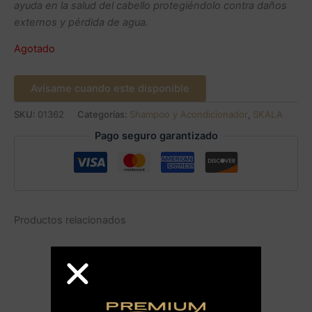
ayuda en la salud del cabello protegiéndolo contra daños
externos y pérdida de agua.
Agotado
Avísame cuando este disponible
SKU:
01362
Categorías:
Shampoo y Acondicionador
,
SKALA
Pago seguro garantizado
Productos relacionados