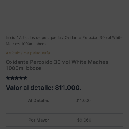
Inicio
/
Artículos de peluquería
/ Oxidante Peroxido 30 vol White
Meches 1000ml bbcos
Artículos de peluquería
Oxidante Peroxido 30 vol White Meches
1000ml bbcos
Valorado
1
Valor al detalle:
$
11.000
.
5.00
sobre
5 basado
en
Al Detalle:
$
11.000
puntuación
de cliente
Por Mayor:
$
9.060