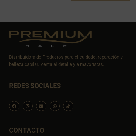
Distribuidora de Productos para el cuidado, reparación y
belleza capilar. Venta al detalle y a mayoristas.
REDES SOCIALES
F
I
E
W
I
a
n
n
h
c
c
s
v
a
o
e
t
e
t
n
b
a
l
s
-
o
g
o
a
t
o
r
p
p
i
CONTACTO
k
a
e
p
k