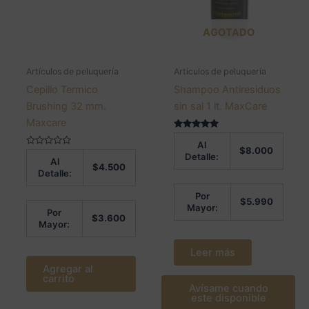
AGOTADO
Artículos de peluquería
Artículos de peluquería
Cepillo Termico
Shampoo Antiresiduos
Brushing 32 mm.
sin sal 1 lt. MaxCare
Maxcare
Valorado en
Al
5.00
$
8.000
Valorado
de 5
Detalle:
Al
en
$
4.500
0
Detalle:
de
5
Por
$
5.990
Mayor:
Por
$
3.600
Mayor:
Leer más
Agregar al
carrito
Avísame cuando
este disponible