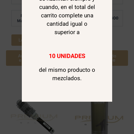
de
5
cuando, en el total del
carrito complete una
Por
Por
$
2.000
$
3.800
Mayor:
Mayor:
cantidad igual o
superior a
Leer más
Leer más
10 UNIDADES
Avísame cuando
Avísame cuando
este disponible
este disponible
del mismo producto o
mezclados.