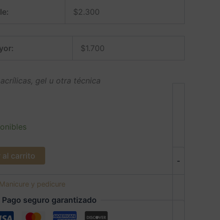
le:
$
2.300
yor:
$
1.700
acrílicas, gel u otra técnica
onibles
al carrito
-
Manicure y pedicure
Pago seguro garantizado