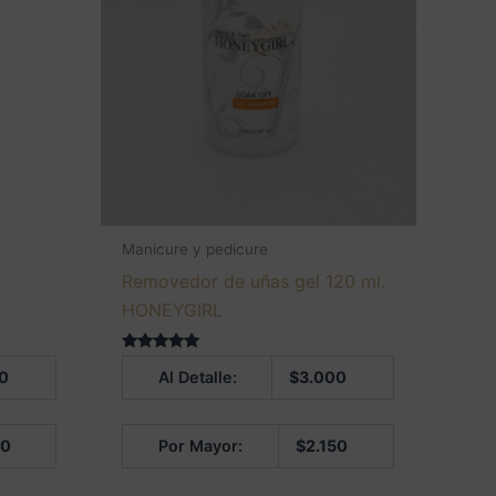
Manicure y pedicure
Removedor de uñas gel 120 ml.
HONEYGIRL
Valorado en
0
Al Detalle:
$
3.000
5.00
de 5
00
Por Mayor:
$
2.150