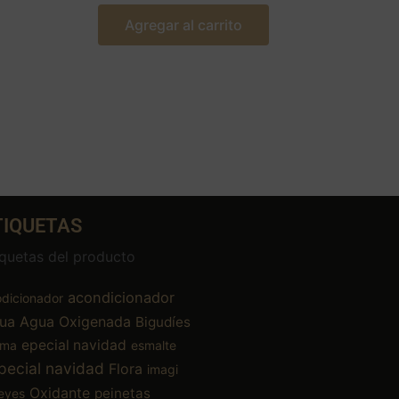
Agregar al carrito
TIQUETAS
iquetas del producto
acondicionador
dicionador
ua
Agua Oxigenada
Bigudíes
epecial navidad
ema
esmalte
pecial navidad
Flora
imagi
Oxidante
peinetas
eyes