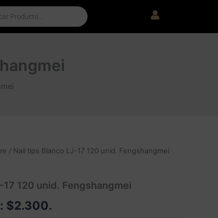
gshangmei
gmei
re
/ Nail tips Blanco LJ-17 120 unid. Fengshangmei
LJ-17 120 unid. Fengshangmei
e:
$
2.300
.