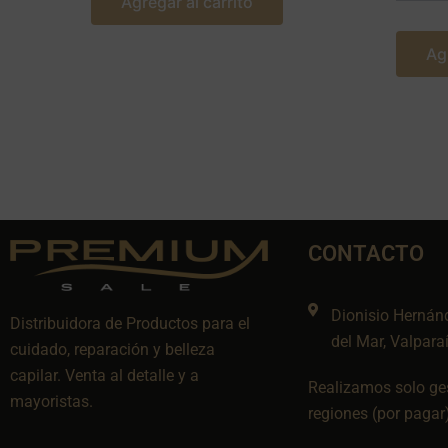
Agregar al carrito
Ag
CONTACTO
Dionisio Hernán
Distribuidora de Productos para el
del Mar, Valpara
cuidado, reparación y belleza
capilar. Venta al detalle y a
Realizamos solo ges
mayoristas.
regiones (por pagar