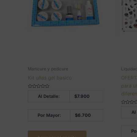
Manicure y pedicure
Liquida
Kit uñas gel basico
OFERTA
para u
Valorado
difere
Al Detalle:
$
7.900
en
0
de
5
Valorado
Al
en
Por Mayor:
$
6.700
0
de
5
Po