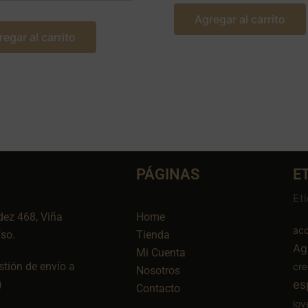
Agregar al carrito
regar al carrito
PÁGINAS
E
Et
dez 468, Viña
Home
aco
íso.
Tienda
Ag
Mi Cuenta
tión de envío a
cr
Nosotros
es
)
Contacto
lov