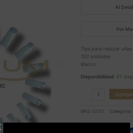
cantidad
Al Detal
Por Ma
Tips para realizar uñas 
120 unidades
Blanco
Disponibilidad:
67 disp
Agregar 
SKU:
02311
Categoría: