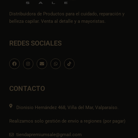
Distribuidora de Productos para el cuidado, reparación y
belleza capilar. Venta al detalle y a mayoristas.
REDES SOCIALES
F
I
E
W
I
a
n
n
h
c
c
s
v
a
o
e
t
e
t
n
b
a
l
s
-
o
g
o
a
t
o
r
p
p
i
CONTACTO
k
a
e
p
k
m
t
o
k
Dionisio Hernández 468, Viña del Mar, Valparaíso.
Realizamos solo gestión de envío a regiones (por pagar)
tiendapremiumsale@gmail.com