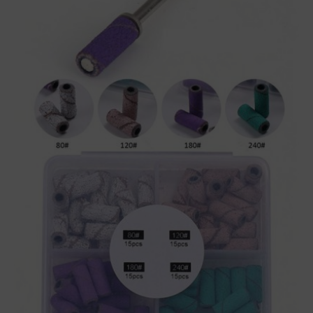
Mini
bandas
de
lijado
diferentes
tamaños
(color
aleatorio)
cantidad