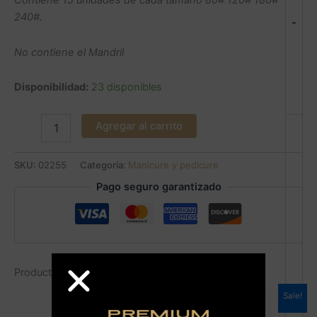
Contiene 15 unidades de cada tamaño 80# 120# 180#
240#.
-
No contiene el Mandril
Disponibilidad:
23 disponibles
Agregar al carrito
SKU:
02255
Categoría:
Manicure y pedicure
Pago seguro garantizado
Productos relacionados
Sale!