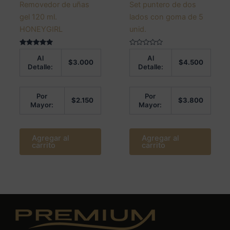
Removedor de uñas
Set puntero de dos
gel 120 ml.
lados con goma de 5
HONEYGIRL
unid.
Valorado en
Valorado
Al
Al
5.00
en
$
3.000
$
4.500
de 5
0
Detalle:
Detalle:
de
5
Por
Por
$
2.150
$
3.800
Mayor:
Mayor:
Agregar al
Agregar al
carrito
carrito