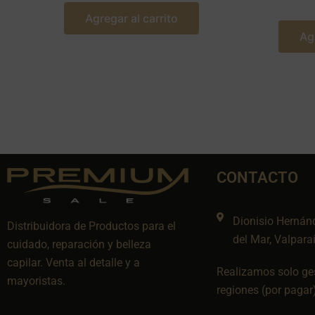
Agregar al carrito
Ag
CONTACTO
Dionisio Hernán
Distribuidora de Productos para el
del Mar, Valpara
cuidado, reparación y belleza
capilar. Venta al detalle y a
Realizamos solo ges
mayoristas.
regiones (por pagar