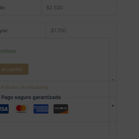
le:
$
2.500
yor:
$
1.700
onibles
al carrito
-
:
Artículos de peluquería
Pago seguro garantizado
+