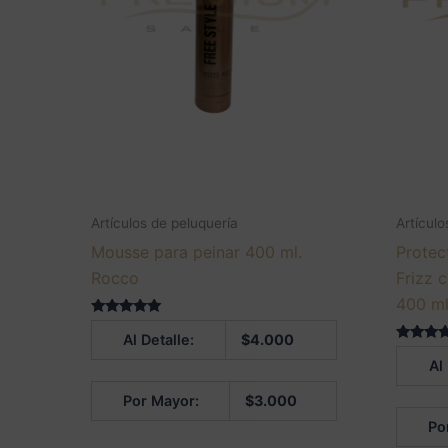
Artículos de peluquería
Artículo
Mousse para peinar 400 ml.
Protec
Rocco
Frizz 
400 m
Valorado en
Al Detalle:
$
4.000
5.00
de 5
Valorado
Al
5.00
de 5
Por Mayor:
$
3.000
Po