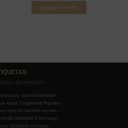
Agregar al carrito
TIQUETAS
iquetas del producto
acondicionador
dicionador
ua
Agua Oxigenada
Bigudíes
epecial navidad
ema
esmalte
pecial navidad
Flora
imagi
Oxidante
peinetas
eyes