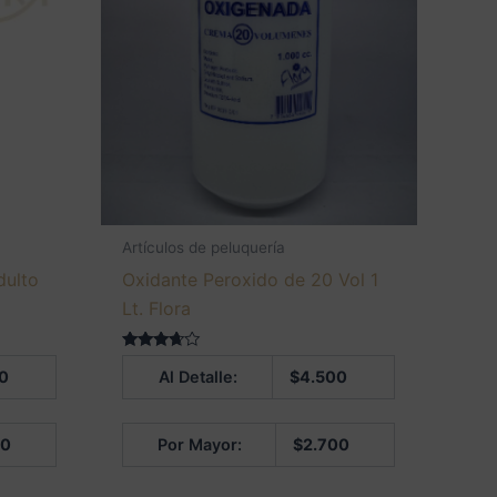
Artículos de peluquería
dulto
Oxidante Peroxido de 20 Vol 1
Lt. Flora
Valorado
0
Al Detalle:
$
4.500
en
3.50
de 5
50
Por Mayor:
$
2.700