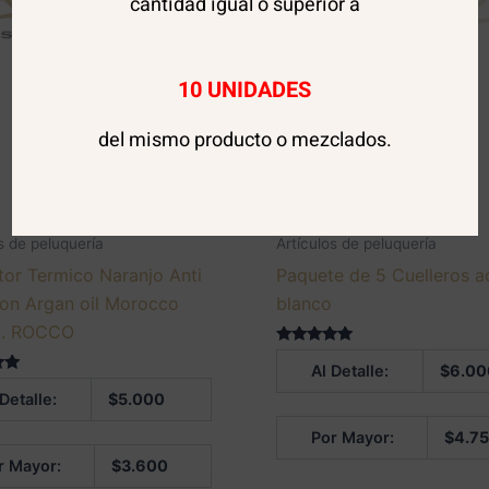
cantidad igual o superior a
10 UNIDADES
del mismo producto o mezclados.
s de peluquería
Artículos de peluquería
tor Termico Naranjo Anti
Paquete de 5 Cuelleros a
con Argan oil Morocco
blanco
l. ROCCO
Valorado en
Al Detalle:
$
6.00
5.00
 en
de 5
 Detalle:
$
5.000
Por Mayor:
$
4.7
r Mayor:
$
3.600