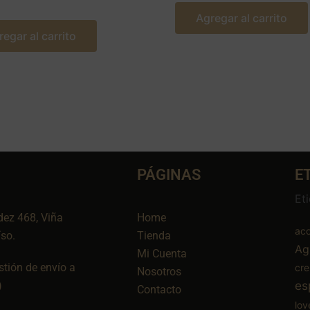
Agregar al carrito
regar al carrito
PÁGINAS
E
Et
dez 468, Viña
Home
aco
íso.
Tienda
Ag
Mi Cuenta
tión de envío a
cr
Nosotros
es
)
Contacto
lov