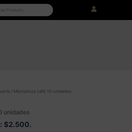
uería
/ Micropinza café 10 unidades
0 unidades
e:
$
2.500
.