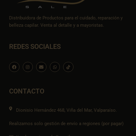
Distribuidora de Productos para el cuidado, reparación y
belleza capilar. Venta al detalle y a mayoristas.
REDES SOCIALES
F
I
E
W
I
a
n
n
h
c
c
s
v
a
o
e
t
e
t
n
b
a
l
s
-
o
g
o
a
t
o
r
p
p
i
CONTACTO
k
a
e
p
k
m
t
o
k
Dionisio Hernández 468, Viña del Mar, Valparaíso.
Realizamos solo gestión de envío a regiones (por pagar)