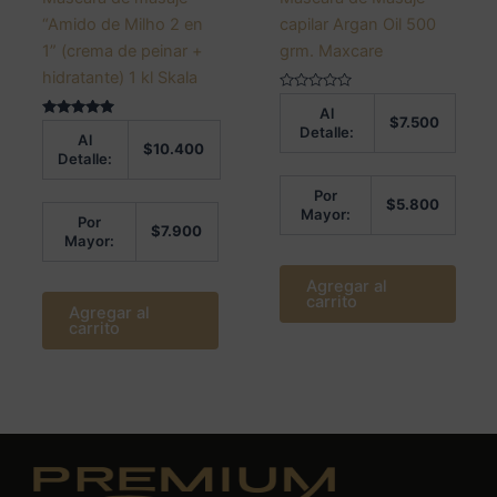
“Amido de Milho 2 en
capilar Argan Oil 500
1” (crema de peinar +
grm. Maxcare
hidratante) 1 kl Skala
Valorado
Al
en
$
7.500
Valorado en
0
Detalle:
Al
5.00
de
$
10.400
de 5
5
Detalle:
Por
$
5.800
Mayor:
Por
$
7.900
Mayor:
Agregar al
carrito
Agregar al
carrito