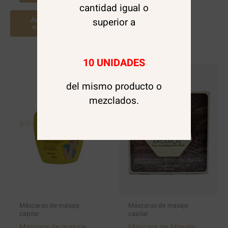
cantidad igual o
superior a
Avísame cuando
este disponible
10 UNIDADES
del mismo producto o
mezclados.
Máscaras de masaje
Máscaras de masaje
capilar
capilar
Mascara de masaje
Mascara de Masaje