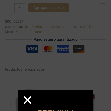
Agregar al carrito
SKU:
00997
Categorías:
Cloe Profesional
,
Máscaras de masaje capilar
Marca:
Cloe Profesional
Pago seguro garantizado
Productos relacionados
+