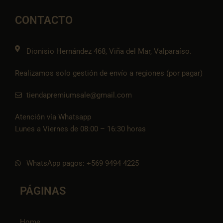
b
a
l
s
-
o
g
o
a
t
o
r
p
p
i
CONTACTO
k
a
e
p
k
m
t
o
k
Dionisio Hernández 468, Viña del Mar, Valparaíso.
Realizamos solo gestión de envío a regiones (por pagar)
tiendapremiumsale@gmail.com
Atención vía Whatsapp
Lunes a Viernes de 08:00 – 16:30 horas
WhatsApp pagos: +569 9494 4225
PÁGINAS
Home