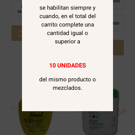
$
10.400
de 5
Detalle:
se habilitan siempre y
Por
$
7.900
Mayor:
cuando, en el total del
Por
carrito complete una
$
7.900
Mayor:
Agregar al
cantidad igual o
carrito
superior a
Agregar al
carrito
10 UNIDADES
del mismo producto o
mezclados.