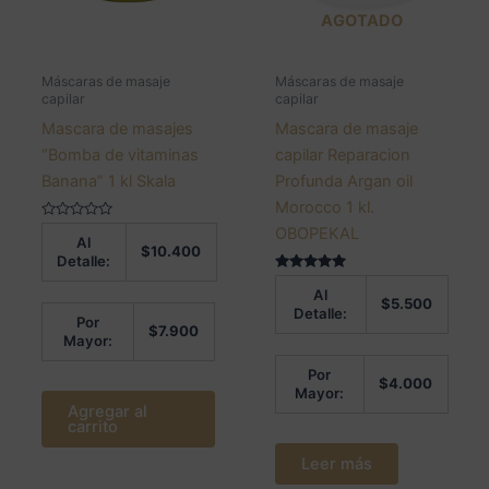
AGOTADO
Máscaras de masaje
Máscaras de masaje
capilar
capilar
Mascara de masajes
Mascara de masaje
“Bomba de vitaminas
capilar Reparacion
Banana” 1 kl Skala
Profunda Argan oil
Morocco 1 kl.
Valorado
OBOPEKAL
Al
en
$
10.400
0
Detalle:
de
5
Valorado en
Al
5.00
$
5.500
de 5
Detalle:
Por
$
7.900
Mayor:
Por
$
4.000
Mayor:
Agregar al
carrito
Leer más