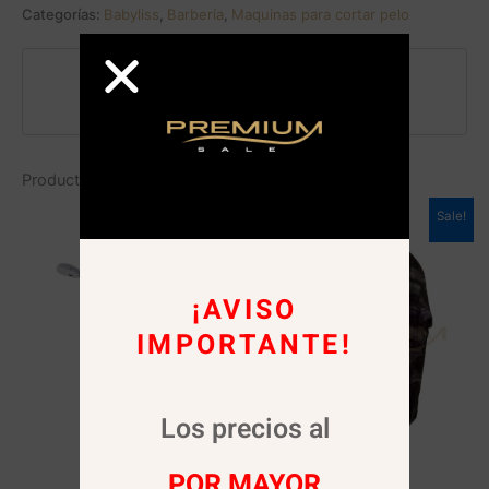
Categorías:
Babyliss
,
Barbería
,
Maquinas para cortar pelo
Pago seguro garantizado
Productos relacionados
Sale!
¡AVISO
IMPORTANTE!
Los precios al
POR MAYOR