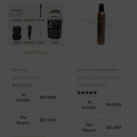
AGOTADO
Barbería
Artículos de peluquería
Shaver KEMEI
Mousse para peinar
400 ml. Rocco
Valorado
Al
en
$
27.000
0
Valorado en
Detalle:
Al
de
5.00
$
4.000
5
de 5
Detalle:
Por
$
21.000
Mayor:
Por
$
3.000
Mayor: