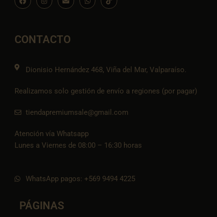
a
n
n
h
c
c
s
v
a
o
e
t
e
t
n
b
a
l
s
-
o
g
o
a
t
o
r
p
p
i
CONTACTO
k
a
e
p
k
m
t
o
k
Dionisio Hernández 468, Viña del Mar, Valparaíso.
Realizamos solo gestión de envío a regiones (por pagar)
tiendapremiumsale@gmail.com
Atención vía Whatsapp
Lunes a Viernes de 08:00 – 16:30 horas
WhatsApp pagos: +569 9494 4225
PÁGINAS