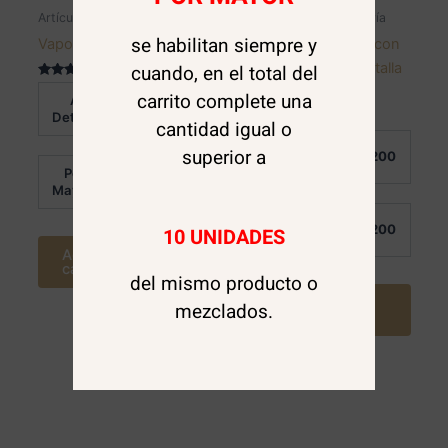
Artículos de peluquería
Artículos de peluquería
se habilitan siempre y
Vaporizador Vapozono
OFERTA! Delantal con
cierre para barber talla
cuando, en el total del
Valorado en
S
carrito complete una
Al
5.00
$
69.990
de 5
Detalle:
cantidad igual o
Valorado
Al
en
superior a
$
3.200
0
Detalle:
de
Por
$
63.000
5
Mayor:
Por
$
3.200
10 UNIDADES
Mayor:
Agregar al
carrito
del mismo producto o
Agregar al
mezclados.
carrito