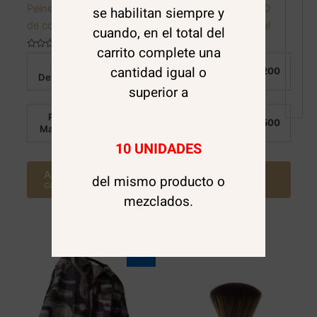
Peines para maquina
Cera de Peinar 200
se habilitan siempre y
de corte wahl
grm. Red Obopekal
cuando, en el total del
carrito complete una
Valorado
Valorado
Al
Al
en
en
cantidad igual o
$
6.000
$
4.200
0
0
Detalle:
Detalle:
de
de
superior a
5
5
Por
Por
$
4.000
$
2.500
Mayor:
Mayor:
10 UNIDADES
Agregar al
Agregar al
del mismo producto o
carrito
carrito
mezclados.
Sale!