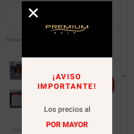
Pago seguro garantizado
Productos relacionados
¡AVISO
+
IMPORTANTE!
Los precios al
POR MAYOR
Artículos de peluquería
Barbería