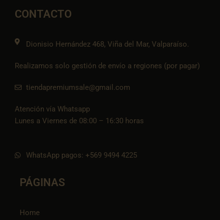
o
g
o
a
t
o
r
p
p
i
CONTACTO
k
a
e
p
k
m
t
o
k
Dionisio Hernández 468, Viña del Mar, Valparaíso.
Realizamos solo gestión de envío a regiones (por pagar)
tiendapremiumsale@gmail.com
Atención vía Whatsapp
Lunes a Viernes de 08:00 – 16:30 horas
WhatsApp pagos: +569 9494 4225
PÁGINAS
Home