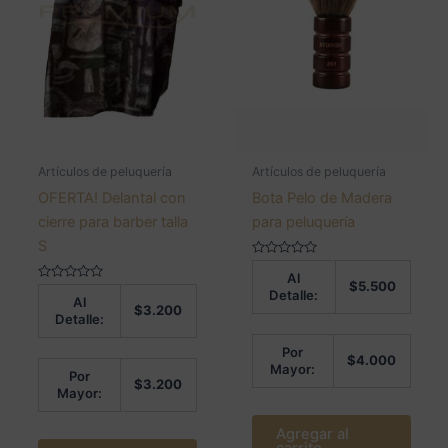
Artículos de peluquería
Artículos de peluquería
OFERTA! Delantal con
Bota Pelo de Madera
cierre para barber talla
para peluquería
S
Valorado
Al
en
$
5.500
Valorado
0
Detalle:
Al
en
de
$
3.200
0
5
Detalle:
de
5
Por
$
4.000
Mayor:
Por
$
3.200
Mayor:
Agregar al
carrito