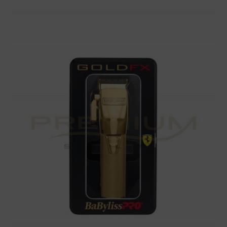
Maquina
de
corte
Goldfx
(modelo
B870GUZ)
Babyliss
cantidad