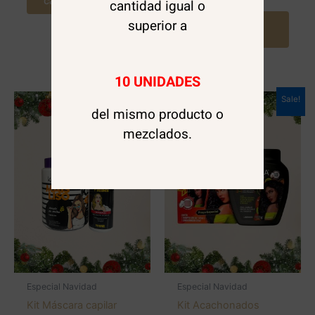
carrito
cantidad igual o
superior a
Agregar al
carrito
10 UNIDADES
Sale!
Sale!
del mismo producto o
mezclados.
Especial Navidad
Especial Navidad
Kit Máscara capilar
Kit Acachonados