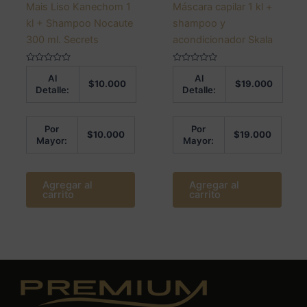
Mais Liso Kanechom 1
Máscara capilar 1 kl +
kl + Shampoo Nocaute
shampoo y
300 ml. Secrets
acondicionador Skala
Valorado
Valorado
Al
Al
en
en
$
10.000
$
19.000
0
0
Detalle:
Detalle:
de
de
5
5
Por
Por
$
10.000
$
19.000
Mayor:
Mayor:
Agregar al
Agregar al
carrito
carrito