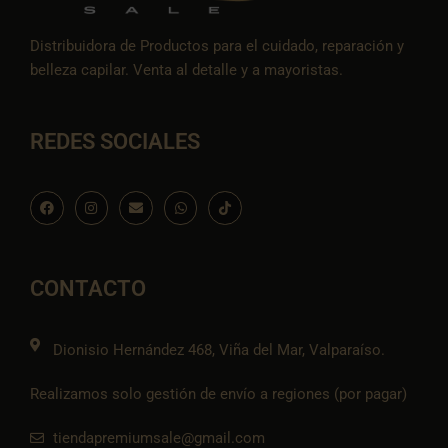
Distribuidora de Productos para el cuidado, reparación y
belleza capilar. Venta al detalle y a mayoristas.
REDES SOCIALES
F
I
E
W
I
a
n
n
h
c
c
s
v
a
o
e
t
e
t
n
b
a
l
s
-
o
g
o
a
t
o
r
p
p
i
CONTACTO
k
a
e
p
k
m
t
o
k
Dionisio Hernández 468, Viña del Mar, Valparaíso.
Realizamos solo gestión de envío a regiones (por pagar)
tiendapremiumsale@gmail.com