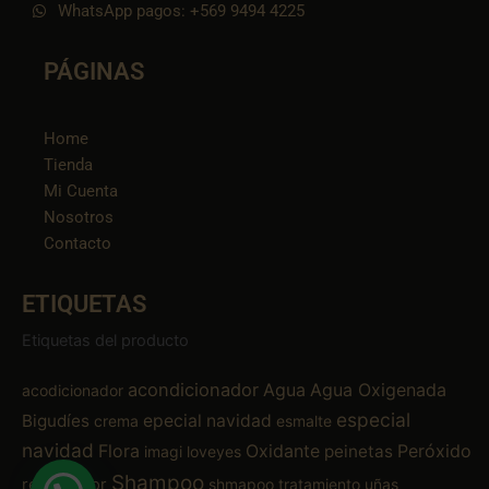
WhatsApp pagos: +569 9494 4225
PÁGINAS
Home
Tienda
Mi Cuenta
Nosotros
Contacto
ETIQUETAS
Etiquetas del producto
acondicionador
Agua
Agua Oxigenada
acodicionador
especial
Bigudíes
epecial navidad
crema
esmalte
navidad
Flora
Oxidante
Peróxido
peinetas
imagi
loveyes
Shampoo
removedor
shmapoo
tratamiento
uñas