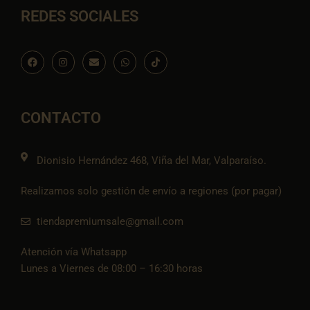
REDES SOCIALES
F
I
E
W
I
a
n
n
h
c
c
s
v
a
o
e
t
e
t
n
b
a
l
s
-
o
g
o
a
t
o
r
p
p
i
CONTACTO
k
a
e
p
k
m
t
o
k
Dionisio Hernández 468, Viña del Mar, Valparaíso.
Realizamos solo gestión de envío a regiones (por pagar)
tiendapremiumsale@gmail.com
Atención vía Whatsapp
Lunes a Viernes de 08:00 – 16:30 horas