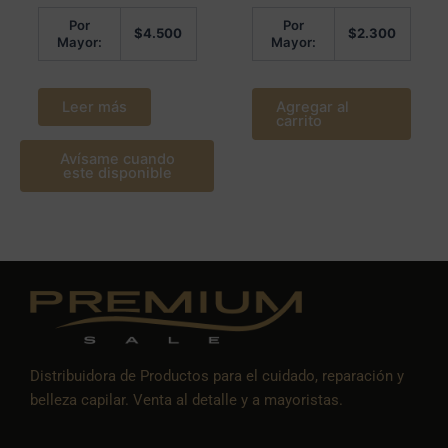
Por
Por
$
4.500
$
2.300
Mayor:
Mayor:
Leer más
Agregar al
carrito
Avísame cuando
este disponible
Distribuidora de Productos para el cuidado, reparación y
belleza capilar. Venta al detalle y a mayoristas.