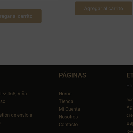
Agregar al carrito
regar al carrito
PÁGINAS
E
Et
dez 468, Viña
Home
aco
íso.
Tienda
Ag
Mi Cuenta
tión de envío a
cr
Nosotros
es
)
Contacto
lov