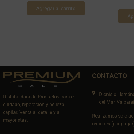
Agregar al carrito
Ag
CONTACTO
Dionisio Hernán
Distribuidora de Productos para el
del Mar, Valpara
cuidado, reparación y belleza
capilar. Venta al detalle y a
Realizamos solo ges
mayoristas.
regiones (por pagar