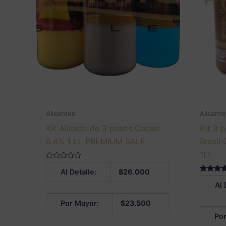
Alisantes
Alisante
Kit Alisado de 3 pasos Cacao
Kit 3 
0.4% 1 Lt. PREMIUM SALE
Brasil
1Lt.
Valorado
Al Detalle:
$
26.000
en
0
Valorado
Al 
de
5.00
5
de 5
Por Mayor:
$
23.500
Por