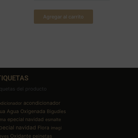
Agregar al carrito
TIQUETAS
iquetas del producto
acondicionador
dicionador
ua
Agua Oxigenada
Bigudíes
epecial navidad
ema
esmalte
pecial navidad
Flora
imagi
Oxidante
peinetas
eyes