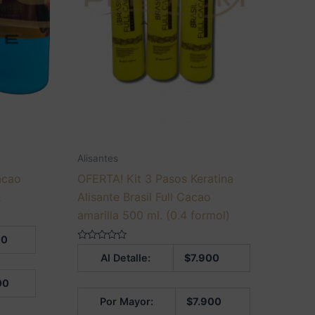
Alisantes
acao
OFERTA! Kit 3 Pasos Keratina
E
Alisante Brasil Full Cacao
amarilla 500 ml. (0.4 formol)
00
Valorado
Al Detalle:
$
7.900
en
0
de
00
5
Por Mayor:
$
7.900