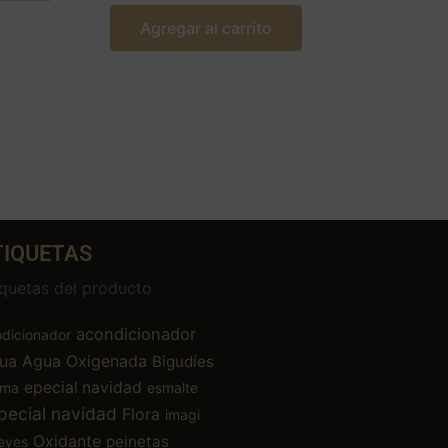
Agregar al carrito
TIQUETAS
iquetas del producto
acondicionador
dicionador
ua
Agua Oxigenada
Bigudíes
epecial navidad
ema
esmalte
pecial navidad
Flora
imagi
Oxidante
peinetas
eyes