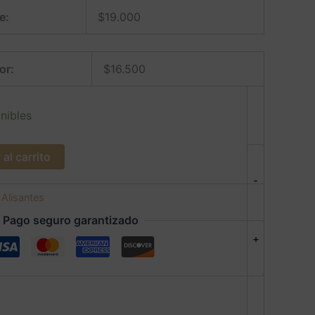
e:
$
19.000
or:
$
16.500
nibles
al carrito
-
:
Alisantes
Pago seguro garantizado
+