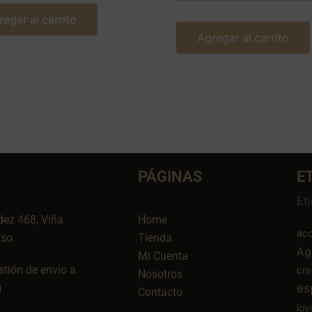
regar al carrito
Agregar al carrito
PÁGINAS
E
Et
dez 468, Viña
Home
aco
íso.
Tienda
Ag
Mi Cuenta
tión de envío a
cr
Nosotros
es
)
Contacto
lov