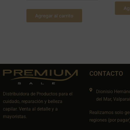
Ag
Agregar al carrito
CONTACTO
Dionisio Hernán
Distribuidora de Productos para el
del Mar, Valpara
cuidado, reparación y belleza
capilar. Venta al detalle y a
Realizamos solo ges
mayoristas.
regiones (por pagar