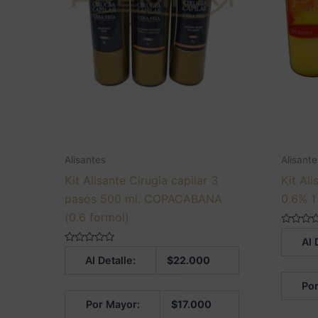
Alisantes
Alisante
Kit Alisante Cirugia capilar 3
Kit Al
pasos 500 ml. COPACABANA
0.6% 1
(0.6 formol)
Valorado
Al 
en
Valorado
0
Al Detalle:
$
22.000
en
de
0
5
de
Por
5
Por Mayor:
$
17.000