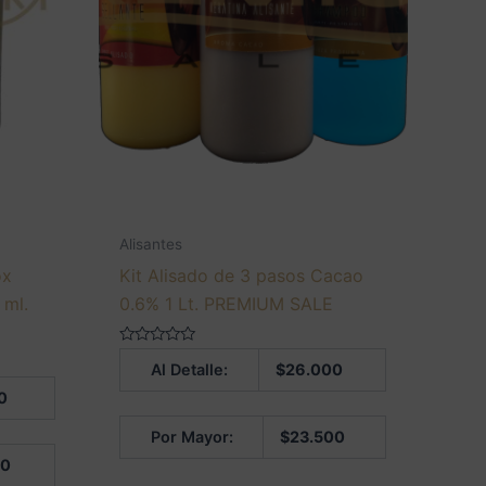
Alisantes
ox
Kit Alisado de 3 pasos Cacao
 ml.
0.6% 1 Lt. PREMIUM SALE
Valorado
Al Detalle:
$
26.000
en
0
0
de
5
Por Mayor:
$
23.500
00