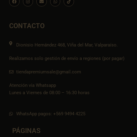
a
n
n
h
c
c
s
v
a
o
e
t
e
t
n
b
a
l
s
-
o
g
o
a
t
o
r
p
p
i
CONTACTO
k
a
e
p
k
m
t
o
k
Dionisio Hernández 468, Viña del Mar, Valparaíso.
Realizamos solo gestión de envío a regiones (por pagar)
tiendapremiumsale@gmail.com
Atención vía Whatsapp
Lunes a Viernes de 08:00 – 16:30 horas
WhatsApp pagos: +569 9494 4225
PÁGINAS