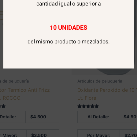
cantidad igual o superior a
10 UNIDADES
del mismo producto o mezclados.
s de peluquería
Artículos de peluquería
tor Termico Anti Frizz
Oxidante Peroxido de 10 
l. ROCCO
Lt. Flora
 en
Valorado en
 Detalle:
$
4.500
Al Detalle:
$
4.50
5.00
de 5
r Mayor:
$
3.500
Por Mayor:
$
2.7