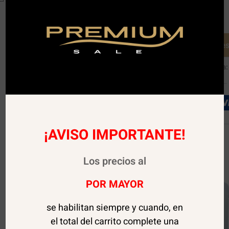
Agotado
Avísame cuando es
SKU:
03532
Categoría
¡AVISO IMPORTANTE!
Los precios al
POR MAYOR
se habilitan siempre y cuando, en
el total del carrito complete una