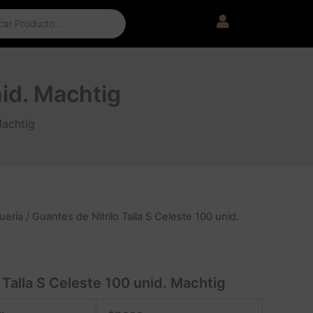
nid. Machtig
Machtig
uería
/ Guantes de Nitrilo Talla S Celeste 100 unid.
 Talla S Celeste 100 unid. Machtig