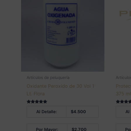
Artículos de peluquería
Artículo
Oxidante Peroxido de 30 Vol 1
Protec
Lt. Flora
375 m
Valorado en
Valorado
Al Detalle:
$
4.500
Al
5.00
4.75
de 5
de 5
Por Mayor:
$
2.700
Po