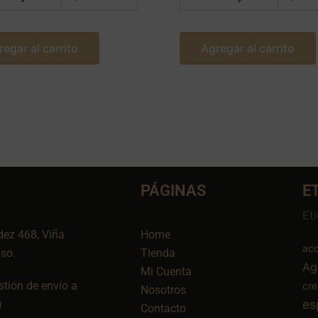
regar al carrito
Agregar al carrito
PÁGINAS
E
Et
dez 468, Viña
Home
aco
íso.
Tienda
Ag
Mi Cuenta
tión de envío a
cr
Nosotros
es
)
Contacto