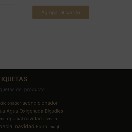
Agregar al carrito
TIQUETAS
iquetas del producto
acondicionador
dicionador
ua
Agua Oxigenada
Bigudíes
epecial navidad
ema
esmalte
pecial navidad
Flora
imagi