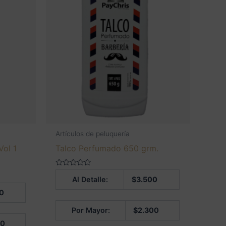
Artículos de peluquería
Vol 1
Talco Perfumado 650 grm.
Valorado
Al Detalle:
$
3.500
en
0
0
de
5
Por Mayor:
$
2.300
00