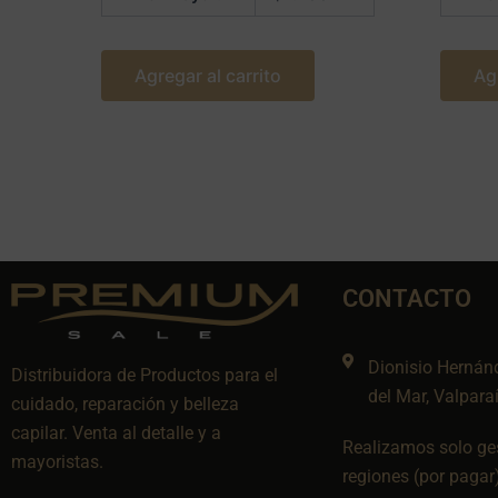
Agregar al carrito
Ag
CONTACTO
Dionisio Hernán
Distribuidora de Productos para el
del Mar, Valpara
cuidado, reparación y belleza
capilar. Venta al detalle y a
Realizamos solo ges
mayoristas.
regiones (por pagar