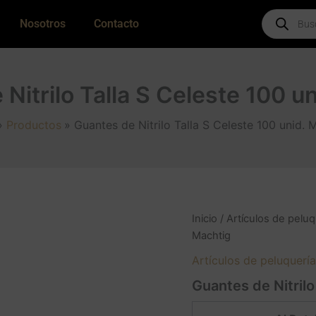
Products
Nosotros
Contacto
search
Nitrilo Talla S Celeste 100 u
Productos
Guantes de Nitrilo Talla S Celeste 100 unid. 
Inicio
/
Artículos de peluq
Machtig
Artículos de peluquería
Guantes de Nitrilo