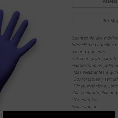
Al Detal
Por May
Guantes de uso médico 
infección en aquellas 
usuario-paciente.
-Ofrecen protección fr
-Elaborados en polímero
-Más resistentes a quí
-Confortables y textur
-Hipoalergénicos, libre
-Más delgado, liviano y 
-No estériles.
Presentación
100 unidades c/u