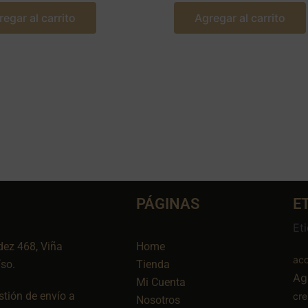
regar al carrito
Agregar al carrito
PÁGINAS
E
Et
dez 468, Viña
Home
aco
íso.
Tienda
Ag
Mi Cuenta
tión de envío a
cr
Nosotros