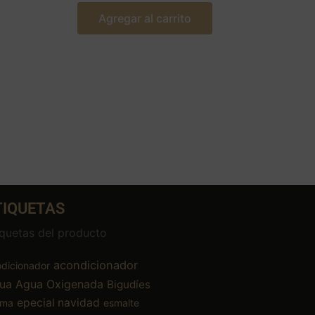
Agregar al carrito
TIQUETAS
iquetas del producto
acondicionador
dicionador
ua
Agua Oxigenada
Bigudíes
epecial navidad
ema
esmalte