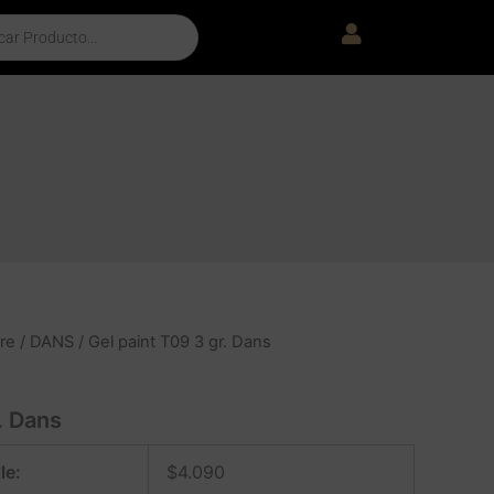
re
/
DANS
/ Gel paint T09 3 gr. Dans
. Dans
le:
$
4.090