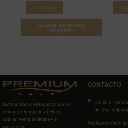
Leer más
Ag
Avísame cuando este
disponible
CONTACTO
Dionisio Hernán
Distribuidora de Productos para el
del Mar, Valpara
cuidado, reparación y belleza
capilar. Venta al detalle y a
Realizamos solo ges
mayoristas.