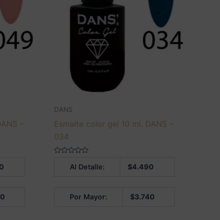
DANS
 DANS –
Esmalte color gel 10 ml. DANS –
034
Valorado
0
Al Detalle:
$
4.490
en
0
de
5
40
Por Mayor:
$
3.740