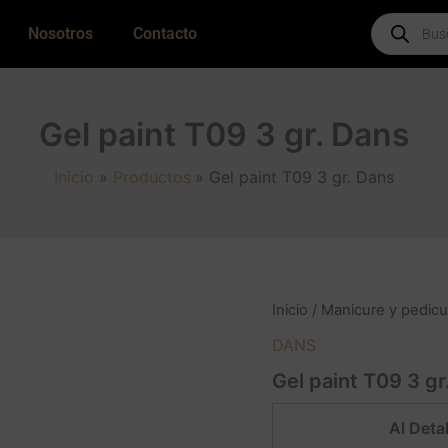
Products
Nosotros
Contacto
search
Gel paint T09 3 gr. Dans
Inicio
Productos
Gel paint T09 3 gr. Dans
Inicio
/
Manicure y pedicu
DANS
Gel paint T09 3 gr
Al Detal