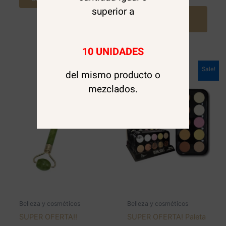
superior a
Agregar al
carrito
10 UNIDADES
Sale!
Sale!
del mismo producto o
mezclados.
Belleza y cosméticos
Belleza y cosméticos
SUPER OFERTA!!
SUPER OFERTA! Paleta