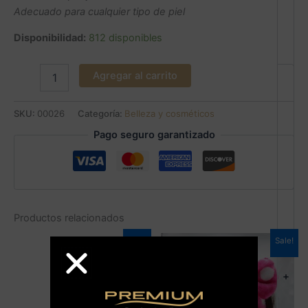
Adecuado para cualquier tipo de piel
Disponibilidad:
812 disponibles
Agregar al carrito
SKU:
00026
Categoría:
Belleza y cosméticos
Pago seguro garantizado
Productos relacionados
Sale!
Sale!
+