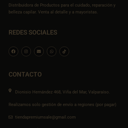
Distribuidora de Productos para el cuidado, reparación y
belleza capilar. Venta al detalle y a mayoristas.
REDES SOCIALES
F
I
E
W
I
a
n
n
h
c
c
s
v
a
o
e
t
e
t
n
b
a
l
s
-
o
g
o
a
t
o
r
p
p
i
CONTACTO
k
a
e
p
k
m
t
o
k
Dionisio Hernández 468, Viña del Mar, Valparaíso.
Realizamos solo gestión de envío a regiones (por pagar)
tiendapremiumsale@gmail.com