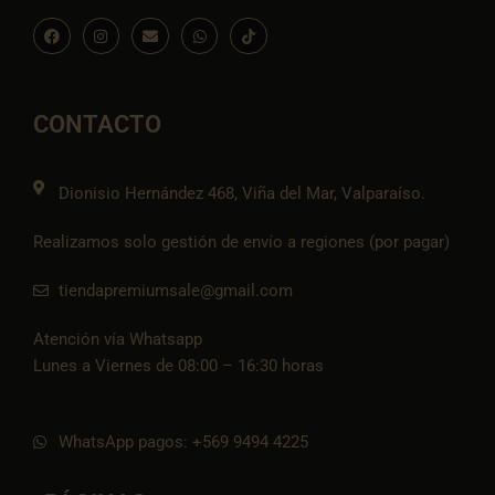
F
I
E
W
I
a
n
n
h
c
c
s
v
a
o
e
t
e
t
n
b
a
l
s
-
o
g
o
a
t
o
r
p
p
i
CONTACTO
k
a
e
p
k
m
t
o
k
Dionisio Hernández 468, Viña del Mar, Valparaíso.
Realizamos solo gestión de envío a regiones (por pagar)
tiendapremiumsale@gmail.com
Atención vía Whatsapp
Lunes a Viernes de 08:00 – 16:30 horas
WhatsApp pagos: +569 9494 4225