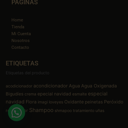
PÁGINAS
Home
Tienda
Mi Cuenta
Nosotros
Contacto
ETIQUETAS
Etiquetas del producto
acondicionador
Agua
Agua Oxigenada
acodicionador
especial
Bigudíes
epecial navidad
crema
esmalte
navidad
Flora
Oxidante
Peróxido
peinetas
imagi
loveyes
Shampoo
removedor
shmapoo
tratamiento
uñas