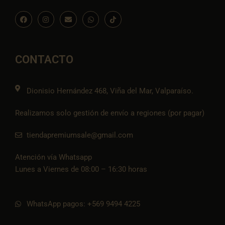
F
I
E
W
I
a
n
n
h
c
c
s
v
a
o
e
t
e
t
n
b
a
l
s
-
o
g
o
a
t
o
r
p
p
i
CONTACTO
k
a
e
p
k
m
t
o
k
Dionisio Hernández 468, Viña del Mar, Valparaíso.
Realizamos solo gestión de envío a regiones (por pagar)
tiendapremiumsale@gmail.com
Atención vía Whatsapp
Lunes a Viernes de 08:00 – 16:30 horas
WhatsApp pagos: +569 9494 4225