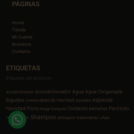
PÁGINAS
Home
Tienda
Mi Cuenta
Nosotros
Contacto
ETIQUETAS
Etiquetas del producto
acondicionador
Agua
Agua Oxigenada
acodicionador
especial
Bigudíes
epecial navidad
crema
esmalte
navidad
Flora
Oxidante
Peróxido
peinetas
imagi
loveyes
Shampoo
removedor
shmapoo
tratamiento
uñas