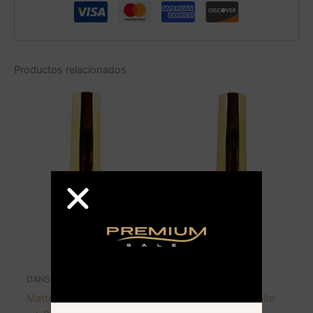
Productos relacionados
AGOTADO
AGOTADO
DANS
DANS
Matte Top esmalte 10
Top coat gel esmalte