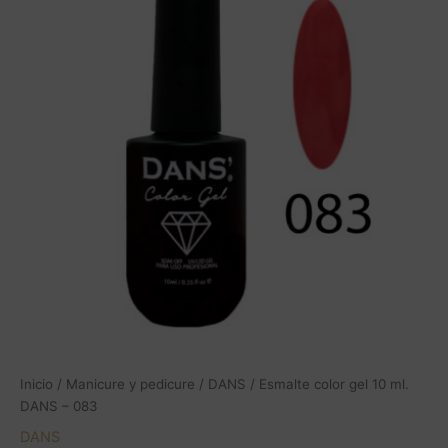
Inicio
/
Manicure y pedicure
/
DANS
/ Esmalte color gel 10 ml.
DANS – 083
DANS