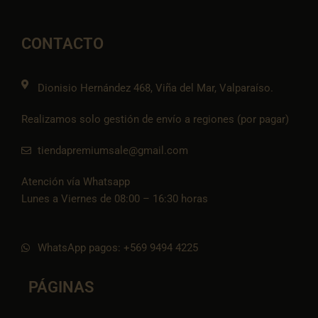
e
t
e
t
n
b
a
l
s
-
o
g
o
a
t
o
r
p
p
i
CONTACTO
k
a
e
p
k
m
t
o
k
Dionisio Hernández 468, Viña del Mar, Valparaíso.
Realizamos solo gestión de envío a regiones (por pagar)
tiendapremiumsale@gmail.com
Atención vía Whatsapp
Lunes a Viernes de 08:00 – 16:30 horas
WhatsApp pagos: +569 9494 4225
PÁGINAS