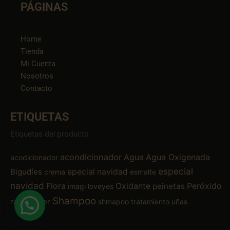
PÁGINAS
Home
Tienda
Mi Cuenta
Nosotros
Contacto
ETIQUETAS
Etiquetas del producto
acondicionador
Agua
Agua Oxigenada
acodicionador
especial
Bigudíes
epecial navidad
crema
esmalte
navidad
Flora
Oxidante
Peróxido
peinetas
imagi
loveyes
Shampoo
removedor
shmapoo
tratamiento
uñas