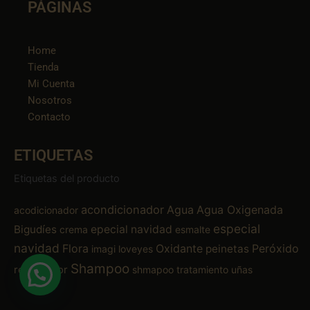
PÁGINAS
Home
Tienda
Mi Cuenta
Nosotros
Contacto
ETIQUETAS
Etiquetas del producto
acondicionador
Agua
Agua Oxigenada
acodicionador
especial
Bigudíes
epecial navidad
crema
esmalte
navidad
Flora
Oxidante
Peróxido
peinetas
imagi
loveyes
Shampoo
removedor
shmapoo
tratamiento
uñas