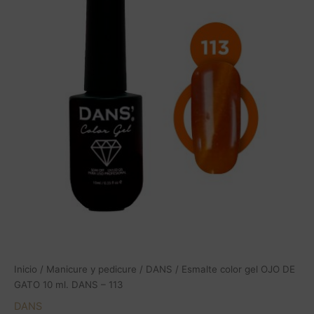
OJO
DE
GATO
10
ml.
DANS
-
113
cantidad
Inicio
/
Manicure y pedicure
/
DANS
/ Esmalte color gel OJO DE
GATO 10 ml. DANS – 113
DANS