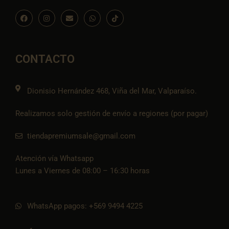
F
I
E
W
I
a
n
n
h
c
c
s
v
a
o
e
t
e
t
n
b
a
l
s
-
o
g
o
a
t
o
r
p
p
i
CONTACTO
k
a
e
p
k
m
t
o
k
Dionisio Hernández 468, Viña del Mar, Valparaíso.
Realizamos solo gestión de envío a regiones (por pagar)
tiendapremiumsale@gmail.com
Atención vía Whatsapp
Lunes a Viernes de 08:00 – 16:30 horas
WhatsApp pagos: +569 9494 4225