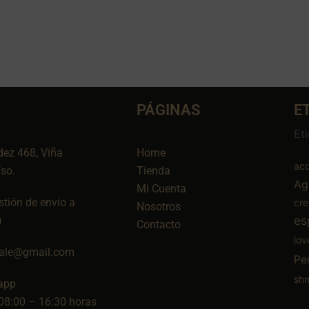
PÁGINAS
E
Et
dez 468, Viña
Home
aco
íso.
Tienda
Ag
Mi Cuenta
tión de envío a
cr
Nosotros
es
)
Contacto
lov
ale@gmail.com
Pe
sh
app
08:00 – 16:30 horas