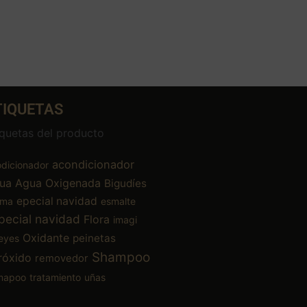
TIQUETAS
iquetas del producto
acondicionador
dicionador
ua
Agua Oxigenada
Bigudíes
epecial navidad
ema
esmalte
pecial navidad
Flora
imagi
Oxidante
peinetas
eyes
Shampoo
róxido
removedor
mapoo
tratamiento
uñas