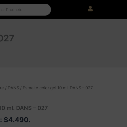
 027
re
/
DANS
/ Esmalte color gel 10 ml. DANS – 027
 10 ml. DANS – 027
e:
$
4.490
.