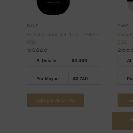
DANS
DANS
Esmalte color gel 10 ml. DANS –
Esmalt
038
039
Valorado
Valorado
Al Detalle:
$
4.490
Al 
en
en
0
0
de
de
5
5
Por Mayor:
$
3.740
Po
Agregar al carrito
Le
A