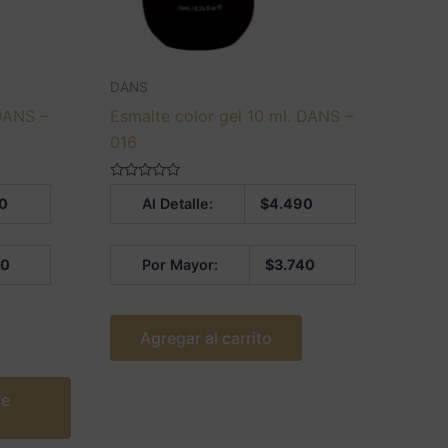
DANS
 DANS –
Esmalte color gel 10 ml. DANS –
016
Valorado
0
Al Detalle:
$
4.490
en
0
de
5
40
Por Mayor:
$
3.740
Agregar al carrito
te