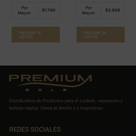
Por
Por
$
1.700
$
3.800
Mayor:
Mayor:
Agregar al
Agregar al
carrito
carrito
Distribuidora de Productos para el cuidado, reparación y
belleza capilar. Venta al detalle y a mayoristas.
REDES SOCIALES