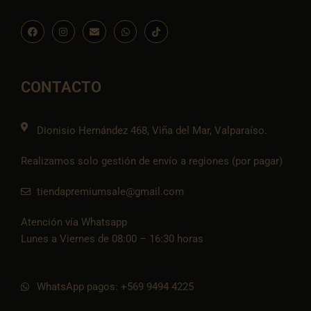
F
I
E
W
I
a
n
n
h
c
c
s
v
a
o
e
t
e
t
n
b
a
l
s
-
o
g
o
a
t
o
r
p
p
i
CONTACTO
k
a
e
p
k
m
t
o
k
Dionisio Hernández 468, Viña del Mar, Valparaíso.
Realizamos solo gestión de envío a regiones (por pagar)
tiendapremiumsale@gmail.com
Atención vía Whatsapp
Lunes a Viernes de 08:00 – 16:30 horas
WhatsApp pagos: +569 9494 4225