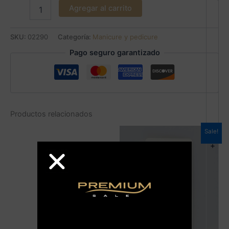
Agregar al carrito
SKU:
02290
Categoría:
Manicure y pedicure
Pago seguro garantizado
Productos relacionados
Sale!
+