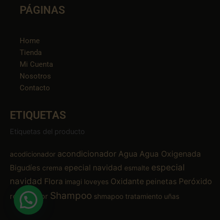
PÁGINAS
Home
Tienda
Mi Cuenta
Nosotros
Contacto
ETIQUETAS
Etiquetas del producto
acondicionador
Agua
Agua Oxigenada
acodicionador
especial
Bigudíes
epecial navidad
crema
esmalte
navidad
Flora
Oxidante
Peróxido
peinetas
imagi
loveyes
Shampoo
removedor
shmapoo
tratamiento
uñas