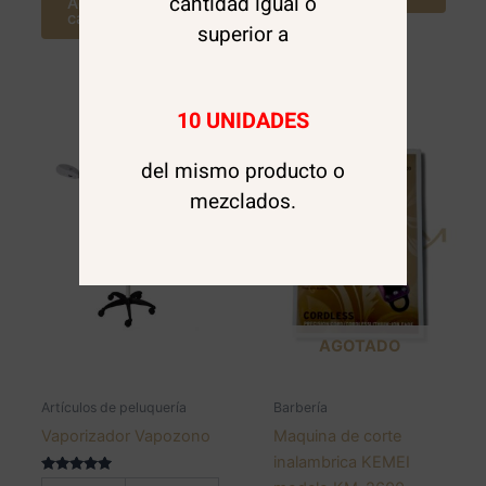
cantidad igual o
Agregar al
carrito
superior a
10 UNIDADES
del mismo producto o
mezclados.
AGOTADO
Artículos de peluquería
Barbería
Vaporizador Vapozono
Maquina de corte
inalambrica KEMEI
Valorado en