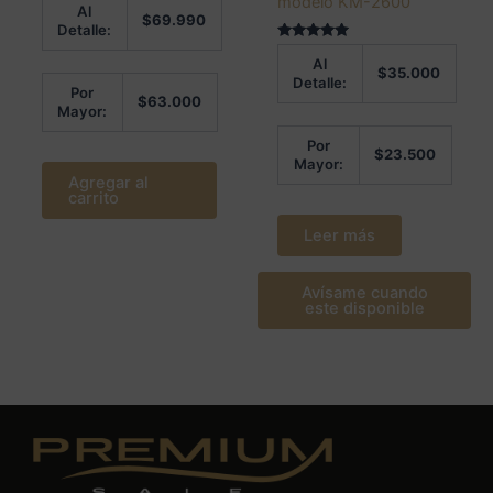
modelo KM-2600
Al
5.00
$
69.990
de 5
Detalle:
Valorado en
Al
5.00
$
35.000
de 5
Detalle:
Por
$
63.000
Mayor:
Por
$
23.500
Mayor:
Agregar al
carrito
Leer más
Avísame cuando
este disponible