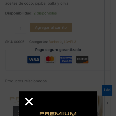
aceites de coco, jojoba, palta y oliva.
Disponibilidad:
2 disponibles
Agregar al carrito
SKU:
00905
Categorías:
Barbería
,
L3VEL3
Pago seguro garantizado
Productos relacionados
Sale!
+