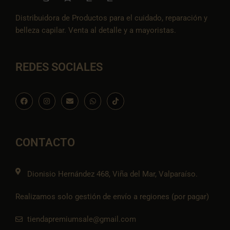
Distribuidora de Productos para el cuidado, reparación y
belleza capilar. Venta al detalle y a mayoristas.
REDES SOCIALES
F
I
E
W
I
a
n
n
h
c
c
s
v
a
o
e
t
e
t
n
b
a
l
s
-
o
g
o
a
t
o
r
p
p
i
CONTACTO
k
a
e
p
k
m
t
o
k
Dionisio Hernández 468, Viña del Mar, Valparaíso.
Realizamos solo gestión de envío a regiones (por pagar)
tiendapremiumsale@gmail.com