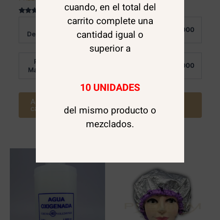
cuando, en el total del
carrito complete una
Valorado
Valorado en
Al
Al
en
5.00
$
4.500
$
4.000
4.75
de 5
cantidad igual o
Detalle:
Detalle:
de 5
superior a
Por
Por
$
3.500
$
3.000
Mayor:
Mayor:
10 UNIDADES
Agregar al
Agregar al
del mismo producto o
carrito
carrito
mezclados.