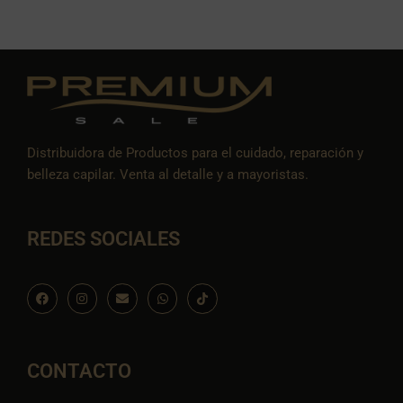
Distribuidora de Productos para el cuidado, reparación y
belleza capilar. Venta al detalle y a mayoristas.
REDES SOCIALES
F
I
E
W
I
a
n
n
h
c
c
s
v
a
o
e
t
e
t
n
b
a
l
s
-
o
g
o
a
t
o
r
p
p
i
CONTACTO
k
a
e
p
k
m
t
o