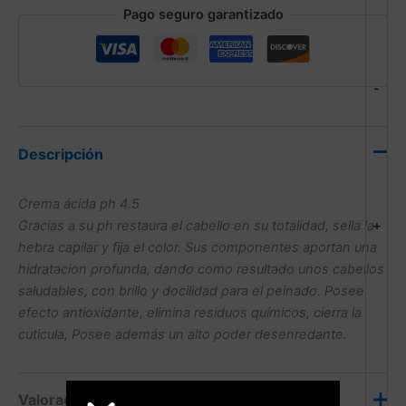
Pago seguro garantizado
-
Descripción
Crema ácida ph 4.5
+
Gracias a su ph restaura el cabello en su totalidad, sella la
hebra capilar y fija el color. Sus componentes aportan una
hidratacion profunda, dando como resultado unos cabellos
saludables, con brillo y docilidad para el peinado. Posee
efecto antioxidante, elimina residuos químicos, cierra la
cuticula, Posee además un alto poder desenredante.
Valoraciones (0)