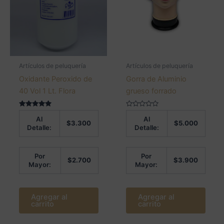
Artículos de peluquería
Artículos de peluquería
Oxidante Peroxido de
Gorra de Aluminio
40 Vol 1 Lt. Flora
grueso forrado
Valorado en
Valorado
Al
Al
5.00
en
$
3.300
$
5.000
de 5
0
Detalle:
Detalle:
de
5
Por
Por
$
2.700
$
3.900
Mayor:
Mayor:
Agregar al
Agregar al
carrito
carrito