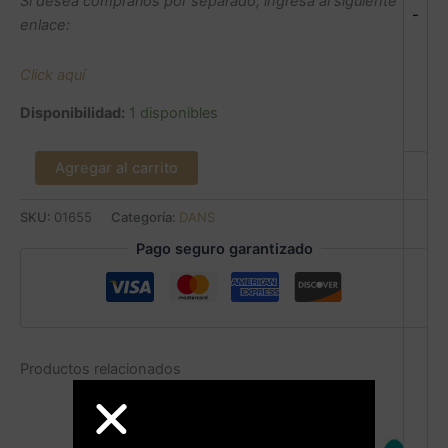
Si desea comprarlos por separado, ingresa al siguiente
-
enlace:
Click aquí
Disponibilidad:
1 disponibles
Agregar al carrito
SKU:
01655
Categoría:
DANS
Pago seguro garantizado
Productos relacionados