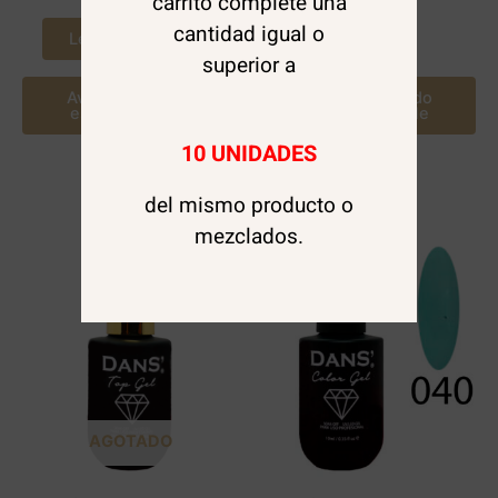
carrito complete una
cantidad igual o
Leer más
Leer más
superior a
Avísame cuando
Avísame cuando
este disponible
este disponible
10 UNIDADES
del mismo producto o
mezclados.
AGOTADO