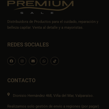
Distribuidora de Productos para el cuidado, reparación y
belleza capilar. Venta al detalle y a mayoristas.
REDES SOCIALES
F
I
E
W
I
a
n
n
h
c
c
s
v
a
o
e
t
e
t
n
b
a
l
s
-
o
g
o
a
t
o
r
p
p
i
CONTACTO
k
a
e
p
k
m
t
o
k
Dionisio Hernández 468, Viña del Mar, Valparaíso.
Realizamos solo gestión de envío a regiones (por pagar)