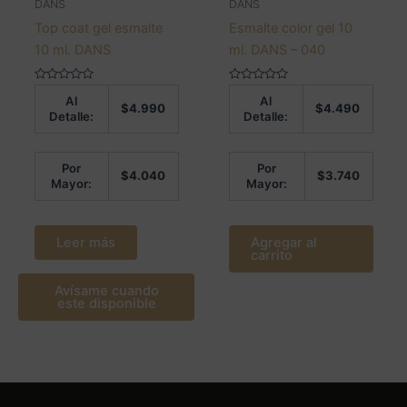
DANS
DANS
Top coat gel esmalte
Esmalte color gel 10
10 ml. DANS
ml. DANS – 040
Valorado
Valorado
Al
Al
en
en
$
4.990
$
4.490
0
0
Detalle:
Detalle:
de
de
5
5
Por
Por
$
4.040
$
3.740
Mayor:
Mayor:
Leer más
Agregar al
carrito
Avísame cuando
este disponible