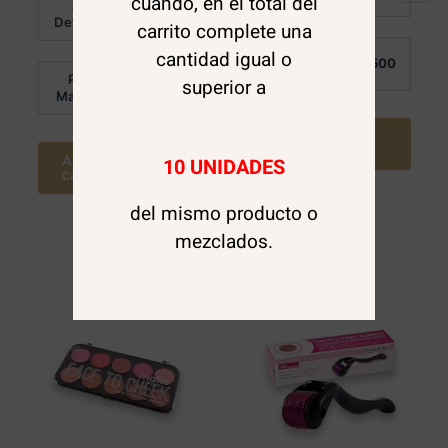
cuando, en el total del
Al
en
de
$
8.000
0
5
Detalle:
carrito complete una
de
5
cantidad igual o
Por
$
3.500
Mayor:
Por
superior a
$
8.000
Mayor:
Agregar al
carrito
Agregar al
10 UNIDADES
carrito
del mismo producto o
mezclados.
Sale!