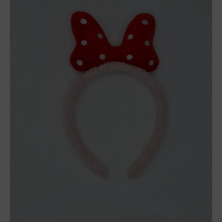
color
aleatorio
cantidad