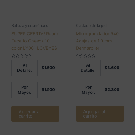
Belleza y cosméticos
Cuidado de la piel
SUPER OFERTA! Rubor
Microgranulador 540
Face to Cheeck 10
Agujas de 1.0 mm
color LY001 LOVEYES
Dermaroller
Valorado
Valorado
Al
Al
en
en
$
1.500
$
3.600
0
0
Detalle:
Detalle:
de
de
5
5
Por
Por
$
1.500
$
2.300
Mayor:
Mayor:
Agregar al
Agregar al
carrito
carrito