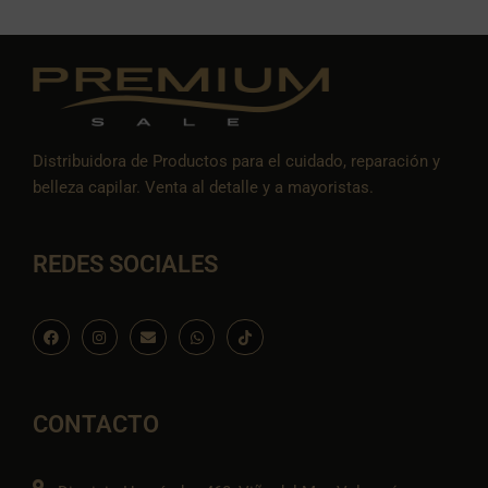
Distribuidora de Productos para el cuidado, reparación y
belleza capilar. Venta al detalle y a mayoristas.
REDES SOCIALES
F
I
E
W
I
a
n
n
h
c
c
s
v
a
o
e
t
e
t
n
b
a
l
s
-
o
g
o
a
t
o
r
p
p
i
CONTACTO
k
a
e
p
k
m
t
o
k