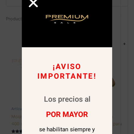
Productos relacionados
+
¡AVISO
IMPORTANTE!
Los precios al
Artículos de peluquería
Barbería
POR MAYOR
Mousse para peinar
Cepillo de limpieza
400 ml. Rocco
bota pelo de Lana para
se habilitan siempre y
Barberia