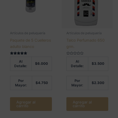
Artículos de peluquería
Artículos de peluquería
Paquete de 5 Cuelleros
Talco Perfumado 650
adulto blanco
grm.
Valorado en
Valorado
Al
Al
5.00
en
$
6.000
$
3.500
de 5
0
Detalle:
Detalle:
de
5
Por
Por
$
4.750
$
2.300
Mayor:
Mayor:
Agregar al
Agregar al
carrito
carrito