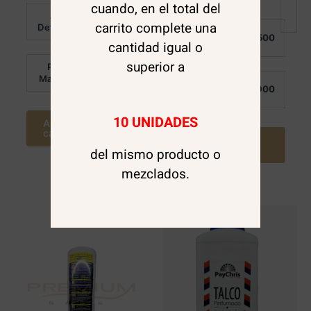
cuando, en el total del
Valorado en
Al
5.00
$
4.000
carrito complete una
de 5
Valorado
Detalle:
Al
en
$
3.500
0
cantidad igual o
Detalle:
de
5
superior a
Por
$
3.000
Mayor:
Por
$
2.900
Mayor:
10 UNIDADES
Agregar al
carrito
Agregar al
carrito
del mismo producto o
mezclados.