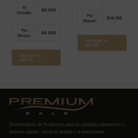
Valorado en
5
Al
5.00
$
5.500
de 5
Detalle:
Por
$
14.150
Mayor:
Por
$
4.850
Mayor:
Agregar al
carrito
Agregar al
carrito
Distribuidora de Productos para el cuidado, reparación y
belleza capilar. Venta al detalle y a mayoristas.