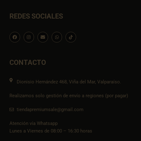
REDES SOCIALES
F
I
E
W
I
a
n
n
h
c
c
s
v
a
o
e
t
e
t
n
b
a
l
s
-
o
g
o
a
t
o
r
p
p
i
CONTACTO
k
a
e
p
k
m
t
o
k
Dionisio Hernández 468, Viña del Mar, Valparaíso.
Realizamos solo gestión de envío a regiones (por pagar)
tiendapremiumsale@gmail.com
Atención vía Whatsapp
Lunes a Viernes de 08:00 – 16:30 horas