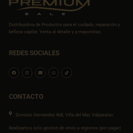
Distribuidora de Productos para el cuidado, reparación y
belleza capilar. Venta al detalle y a mayoristas.
REDES SOCIALES
F
I
E
W
I
a
n
n
h
c
c
s
v
a
o
e
t
e
t
n
b
a
l
s
-
o
g
o
a
t
o
r
p
p
i
CONTACTO
k
a
e
p
k
m
t
o
k
Dionisio Hernández 468, Viña del Mar, Valparaíso.
Realizamos solo gestión de envío a regiones (por pagar)