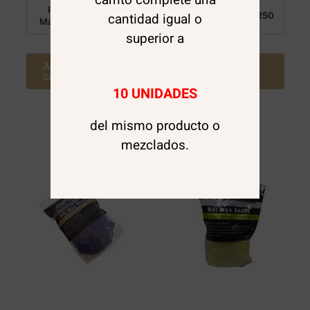
Por
Por
cantidad igual o
$
6.700
$
7.250
Mayor:
Mayor:
superior a
Agregar al
Agregar al
carrito
carrito
10 UNIDADES
del mismo producto o
mezclados.