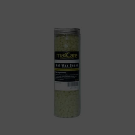
400
grm.
(Miel)
Maxcare
cantidad