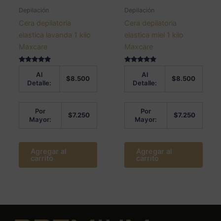
Depilación
Depilación
Cera depilatoria
Cera depilatoria
elastica lavanda 1 kilo
elastica miel 1 kilo
Maxcare
Maxcare
Valorado en
Valorado en
Al
Al
5.00
5.00
$
8.500
$
8.500
de 5
de 5
Detalle:
Detalle:
Por
Por
$
7.250
$
7.250
Mayor:
Mayor:
Agregar al
Agregar al
carrito
carrito