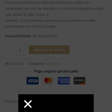
Fórmula profesional. Fácil de dosificar y retirar sin
-
necesidad del uso de bandas y con una exquisita textura
que dejará tu piel suave y
sedosa. Con principios activos que ayudarán a evitar
inflamación en el área a tratar.
Disponibilidad:
36 disponibles
Agregar al carrito
SKU:
02705
Categoría:
Depilación
Pago seguro garantizado
Productos relacionados