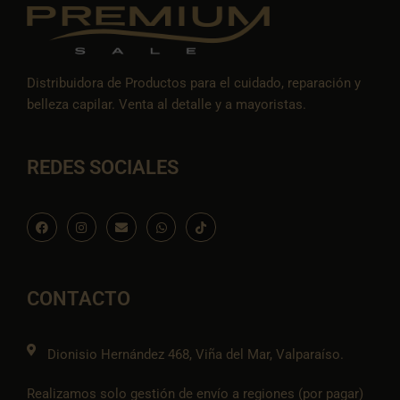
Distribuidora de Productos para el cuidado, reparación y
belleza capilar. Venta al detalle y a mayoristas.
REDES SOCIALES
F
I
E
W
I
a
n
n
h
c
c
s
v
a
o
e
t
e
t
n
b
a
l
s
-
o
g
o
a
t
o
r
p
p
i
CONTACTO
k
a
e
p
k
m
t
o
k
Dionisio Hernández 468, Viña del Mar, Valparaíso.
Realizamos solo gestión de envío a regiones (por pagar)