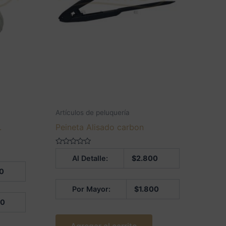
Artículos de peluquería
.
Peineta Alisado carbon
Valorado
Al Detalle:
$
2.800
en
0
0
de
5
Por Mayor:
$
1.800
00