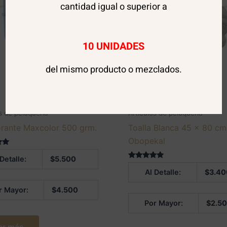
cantidad igual o superior a
10 UNIDADES
del mismo producto o mezclados.
AGOTADO
s de peluquería
Artículos de peluquería
rante Maxcolor 500 grm.
Toalla Blanca 45 x 80 cm
Obopekal
 en
 Detalle:
$
5.500
Valorado en
Al Detalle:
$
3.40
5.00
de 5
r Mayor:
$
4.500
Por Mayor:
$
2.5