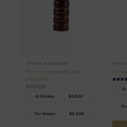
Artículos de peluquería
Artículo
Bota Pelo de Madera para
Decolo
peluquería
Valorado
Al
5.00
Valorado
de 5
Al Detalle:
$
5.500
en
0
de
Po
5
Por Mayor:
$
4.000