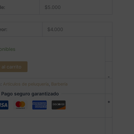
le:
$
5.000
or:
$
4.000
onibles
al carrito
-
s:
Artículos de peluquería
,
Barbería
Pago seguro garantizado
+