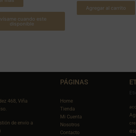
er más
Agregar al carrito
vísame cuando este
disponible
PÁGINAS
E
Et
dez 468, Viña
Home
aco
íso.
Tienda
Ag
Mi Cuenta
tión de envío a
cr
Nosotros
es
)
Contacto