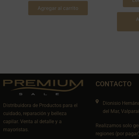
Le
Agregar al carrito
A
CONTACTO
Dionisio Hernán
Distribuidora de Productos para el
del Mar, Valpara
cuidado, reparación y belleza
capilar. Venta al detalle y a
Realizamos solo ges
mayoristas.
regiones (por pagar