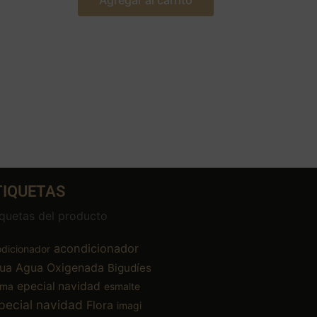
Agregar al carrito
TIQUETAS
iquetas del producto
acondicionador
dicionador
ua
Agua Oxigenada
Bigudíes
epecial navidad
ema
esmalte
pecial navidad
Flora
imagi