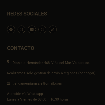
REDES SOCIALES
F
I
E
W
I
a
n
n
h
c
c
s
v
a
o
e
t
e
t
n
b
a
l
s
-
o
g
o
a
t
o
r
p
p
i
CONTACTO
k
a
e
p
k
m
t
o
k
Dionisio Hernández 468, Viña del Mar, Valparaíso.
Realizamos solo gestión de envío a regiones (por pagar)
tiendapremiumsale@gmail.com
Atención vía Whatsapp
Lunes a Viernes de 08:00 – 16:30 horas