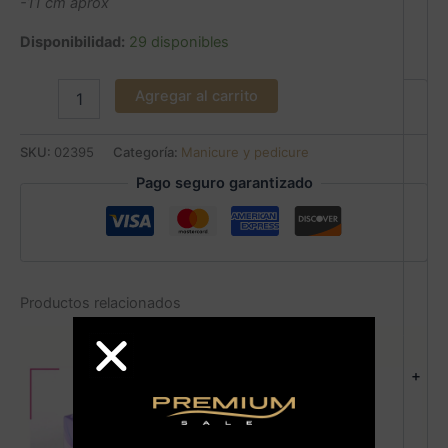
-11 cm aprox
Disponibilidad:
29 disponibles
Agregar al carrito
SKU:
02395
Categoría:
Manicure y pedicure
Pago seguro garantizado
Productos relacionados
+