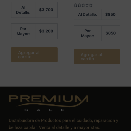
Valorado en
Al
5.00
$
3.700
de 5
Valorado
Detalle:
Al Detalle:
$
850
en
0
de
5
Por
Por
$
3.200
$
850
Mayor:
Mayor:
Agregar al
Agregar al
carrito
carrito
Distribuidora de Productos para el cuidado, reparación y
belleza capilar. Venta al detalle y a mayoristas.