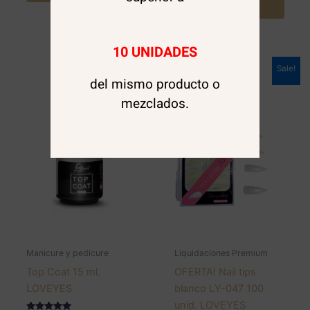
carrito
10 UNIDADES
Sale!
del mismo producto o
mezclados.
Manicure y pedicure
Liquidaciones Premium
Top Coat 15 ml.
OFERTA! Nail tips
LOVEYES
blanco LY-047 100
unid. LOVEYES