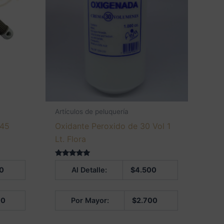
Artículos de peluquería
 45
Oxidante Peroxido de 30 Vol 1
Lt. Flora
Valorado en
0
Al Detalle:
$
4.500
5.00
de 5
00
Por Mayor:
$
2.700