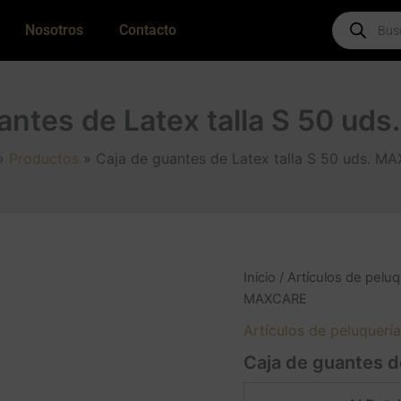
Products
Nosotros
Contacto
search
antes de Latex talla S 50 u
Productos
Caja de guantes de Latex talla S 50 uds. M
Inicio
/
Artículos de peluq
MAXCARE
Artículos de peluquería
Caja de guantes d