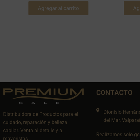
Agregar al carrito
Ag
CONTACTO
Dionisio Hernán
Distribuidora de Productos para el
del Mar, Valpara
cuidado, reparación y belleza
capilar. Venta al detalle y a
Realizamos solo ges
mayoristas.