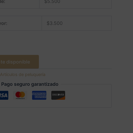
le:
$
5.500
or:
$
3.500
te disponible
Artículos de peluquería
Pago seguro garantizado