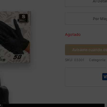
Al Detal
Por May
Agotado
Avísame cuando es
SKU:
03301
Categoría: