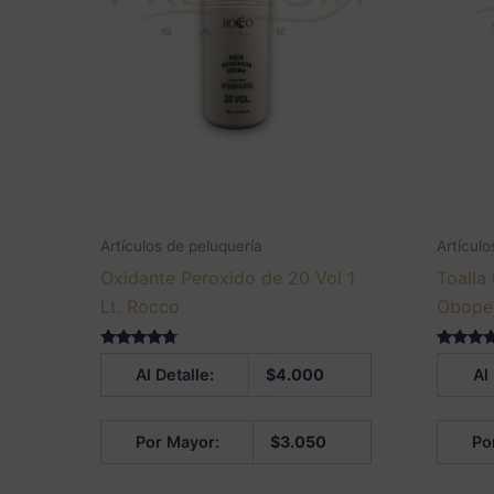
Artículos de peluquería
Artículo
Oxidante Peroxido de 20 Vol 1
Toalla
Lt. Rocco
Obope
Valorado
Valorado
Al Detalle:
$
4.000
Al
en
5.00
4.50
de 5
de 5
Por Mayor:
$
3.050
Po