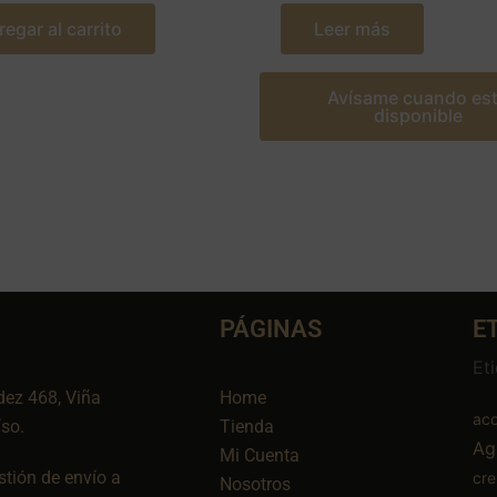
regar al carrito
Leer más
Avísame cuando es
disponible
PÁGINAS
E
Et
dez 468, Viña
Home
aco
íso.
Tienda
Ag
Mi Cuenta
tión de envío a
cr
Nosotros