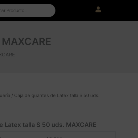
ds. MAXCARE
AXCARE
uería
/ Caja de guantes de Latex talla S 50 uds.
e Latex talla S 50 uds. MAXCARE