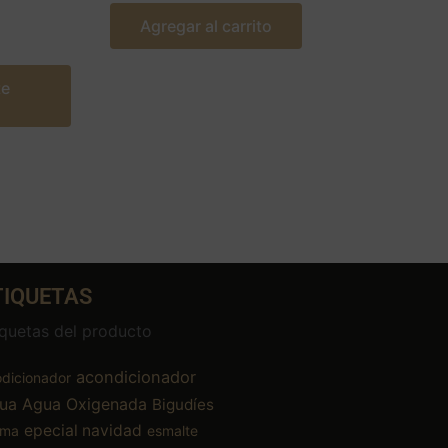
Agregar al carrito
te
TIQUETAS
iquetas del producto
acondicionador
dicionador
ua
Agua Oxigenada
Bigudíes
epecial navidad
ema
esmalte