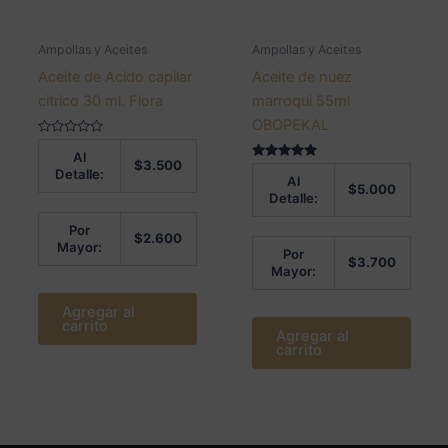
Ampollas y Aceites
Ampollas y Aceites
Aceite de Acido capilar
Aceite de nuez
citrico 30 ml. Flora
marroqui 55ml
OBOPEKAL
Valorado
Al
en
$
3.500
0
Valorado en
Detalle:
Al
de
5.00
$
5.000
5
de 5
Detalle:
Por
$
2.600
Mayor:
Por
$
3.700
Mayor:
Agregar al
carrito
Agregar al
carrito