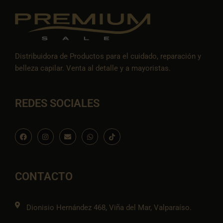
Distribuidora de Productos para el cuidado, reparación y
belleza capilar. Venta al detalle y a mayoristas.
REDES SOCIALES
F
I
E
W
I
a
n
n
h
c
c
s
v
a
o
e
t
e
t
n
b
a
l
s
-
o
g
o
a
t
o
r
p
p
i
CONTACTO
k
a
e
p
k
m
t
o
k
Dionisio Hernández 468, Viña del Mar, Valparaíso.