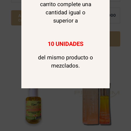
carrito complete una
cantidad igual o
Por
$
3.900
Agregar al
Mayor:
superior a
carrito
Agregar al
carrito
10 UNIDADES
del mismo producto o
mezclados.