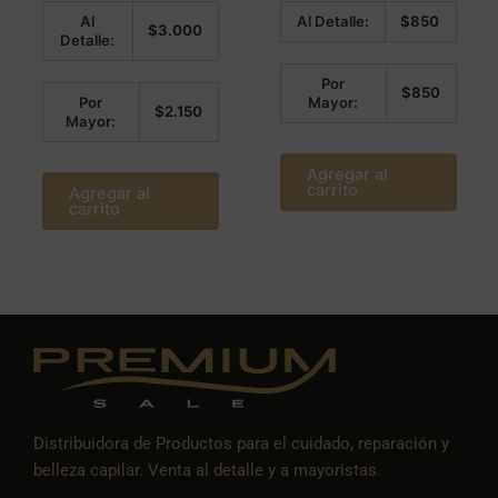
Valorado en
Valorado
Al
Al Detalle:
$
850
5.00
en
$
3.000
de 5
0
Detalle:
de
5
Por
$
850
Por
Mayor:
$
2.150
Mayor:
Agregar al
carrito
Agregar al
carrito
Distribuidora de Productos para el cuidado, reparación y
belleza capilar. Venta al detalle y a mayoristas.