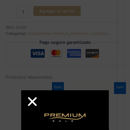
Agregar al carrito
SKU:
02281
Categorías:
Liquidaciones Premium
,
Manicure y pedicure
Pago seguro garantizado
Productos relacionados
Sale!
Sale!
+