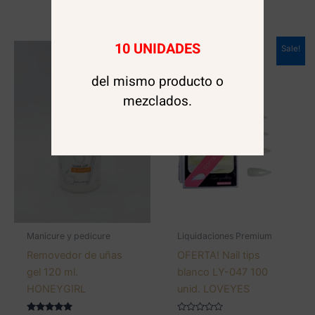
10 UNIDADES
Sale!
del mismo producto o
mezclados.
Manicure y pedicure
Liquidaciones Premium
Removedor de uñas
OFERTA! Nail tips
gel 120 ml.
blanco LY-047 100
HONEYGIRL
unid. LOVEYES