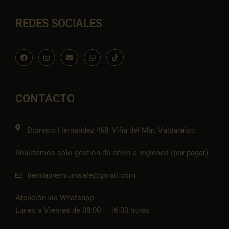
REDES SOCIALES
F
I
E
W
I
a
n
n
h
c
c
s
v
a
o
e
t
e
t
n
b
a
l
s
-
o
g
o
a
t
o
r
p
p
i
CONTACTO
k
a
e
p
k
m
t
o
k
Dionisio Hernández 468, Viña del Mar, Valparaíso.
Realizamos solo gestión de envío a regiones (por pagar)
tiendapremiumsale@gmail.com
Atención vía Whatsapp
Lunes a Viernes de 08:00 – 16:30 horas