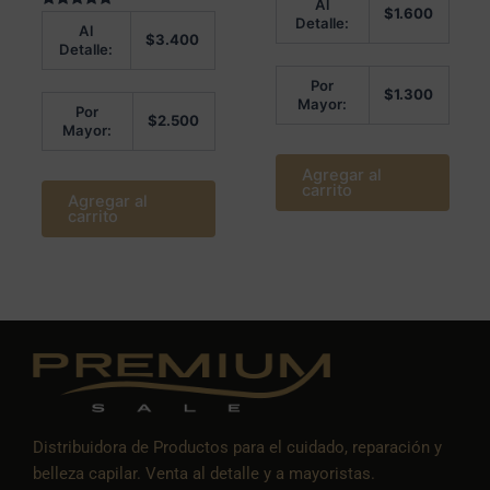
Al
en
$
1.600
Valorado en
0
Detalle:
Al
5.00
de
$
3.400
de 5
5
Detalle:
Por
$
1.300
Mayor:
Por
$
2.500
Mayor:
Agregar al
carrito
Agregar al
carrito
Distribuidora de Productos para el cuidado, reparación y
belleza capilar. Venta al detalle y a mayoristas.