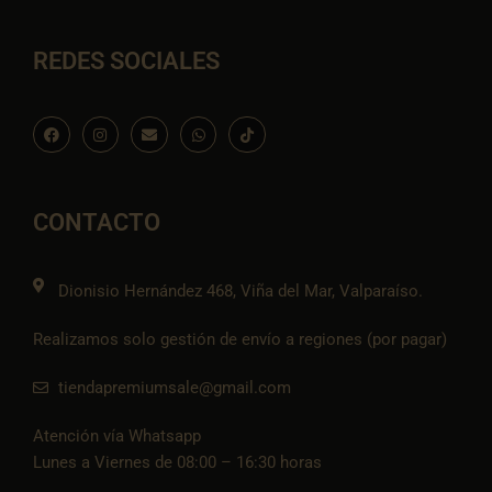
REDES SOCIALES
F
I
E
W
I
a
n
n
h
c
c
s
v
a
o
e
t
e
t
n
b
a
l
s
-
o
g
o
a
t
o
r
p
p
i
CONTACTO
k
a
e
p
k
m
t
o
k
Dionisio Hernández 468, Viña del Mar, Valparaíso.
Realizamos solo gestión de envío a regiones (por pagar)
tiendapremiumsale@gmail.com
Atención vía Whatsapp
Lunes a Viernes de 08:00 – 16:30 horas