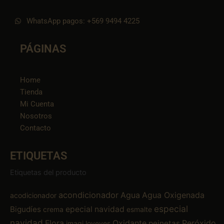
WhatsApp pagos: +569 9494 4225
PÁGINAS
Home
Tienda
Mi Cuenta
Nosotros
Contacto
ETIQUETAS
Etiquetas del producto
acondicionador
Agua
Agua Oxigenada
acodicionador
especial
Bigudíes
epecial navidad
crema
esmalte
navidad
Flora
Oxidante
Peróxido
peinetas
imagi
loveyes