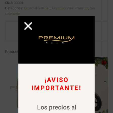
SKU:
00001
Categorías:
Especial Navidad
,
Liquidaciones Premium
,
Sin
categoria
Pago seguro garantizado
Productos relacionados
Sale!
¡AVISO
+
IMPORTANTE!
Los precios al