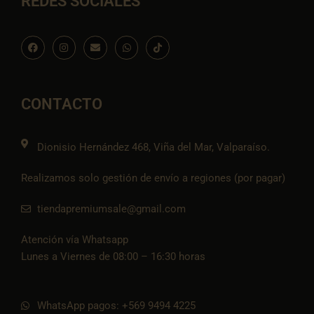
REDES SOCIALES
F
I
E
W
I
a
n
n
h
c
c
s
v
a
o
e
t
e
t
n
b
a
l
s
-
o
g
o
a
t
o
r
p
p
i
CONTACTO
k
a
e
p
k
m
t
o
k
Dionisio Hernández 468, Viña del Mar, Valparaíso.
Realizamos solo gestión de envío a regiones (por pagar)
tiendapremiumsale@gmail.com
Atención vía Whatsapp
Lunes a Viernes de 08:00 – 16:30 horas
WhatsApp pagos: +569 9494 4225