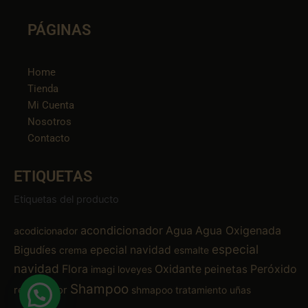
PÁGINAS
Home
Tienda
Mi Cuenta
Nosotros
Contacto
ETIQUETAS
Etiquetas del producto
acondicionador
Agua
Agua Oxigenada
acodicionador
especial
Bigudíes
epecial navidad
crema
esmalte
navidad
Flora
Oxidante
Peróxido
peinetas
imagi
loveyes
Shampoo
removedor
shmapoo
tratamiento
uñas