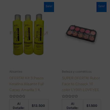
Sale!
Sale!
Alisantes
Belleza y cosméticos
OFERTA! Kit 3 Pasos
SUPER OFERTA! Rubor
Keratina Alisante Full
Face to Cheeck 10
Cacao Amarilla 1 lt.
color LY001 LOVEYES
Valorado
Valorado
Al
Al
en
en
$
13.500
$
1.500
0
0
Detalle:
Detalle:
de
de