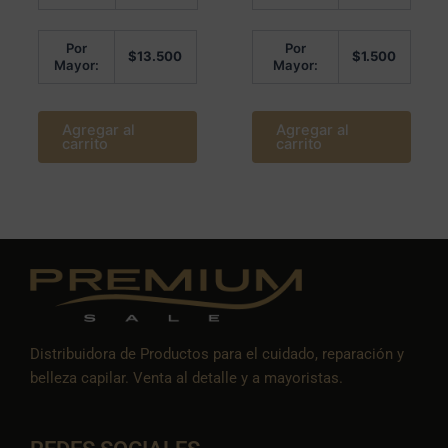
5
5
Por
Por
$
13.500
$
1.500
Mayor:
Mayor:
Agregar al
Agregar al
carrito
carrito
Distribuidora de Productos para el cuidado, reparación y
belleza capilar. Venta al detalle y a mayoristas.