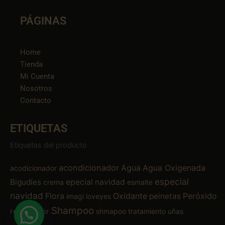
PÁGINAS
Home
Tienda
Mi Cuenta
Nosotros
Contacto
ETIQUETAS
Etiquetas del producto
acondicionador
Agua
Agua Oxigenada
acodicionador
especial
Bigudíes
epecial navidad
crema
esmalte
navidad
Flora
Oxidante
Peróxido
peinetas
imagi
loveyes
Shampoo
removedor
shmapoo
tratamiento
uñas