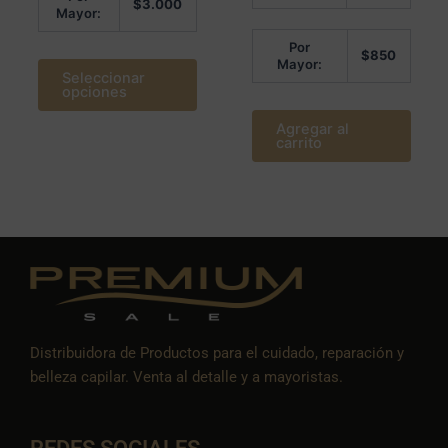
0
$
3.000
Mayor:
de
5
Por
$
850
Mayor:
Seleccionar
opciones
Agregar al
carrito
Distribuidora de Productos para el cuidado, reparación y
belleza capilar. Venta al detalle y a mayoristas.