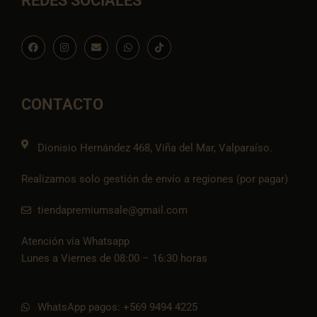
REDES SOCIALES
F
I
E
W
I
a
n
n
h
c
c
s
v
a
o
e
t
e
t
n
b
a
l
s
-
o
g
o
a
t
o
r
p
p
i
CONTACTO
k
a
e
p
k
m
t
o
k
Dionisio Hernández 468, Viña del Mar, Valparaíso.
Realizamos solo gestión de envío a regiones (por pagar)
tiendapremiumsale@gmail.com
Atención vía Whatsapp
Lunes a Viernes de 08:00 – 16:30 horas
WhatsApp pagos: +569 9494 4225