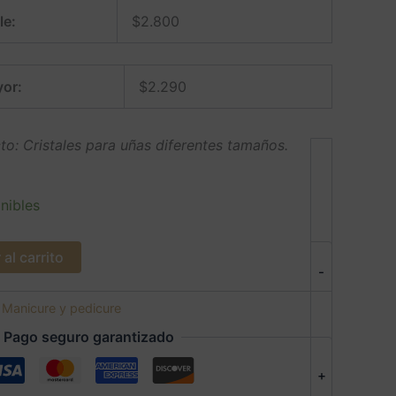
le:
$
2.800
or:
$
2.290
to: Cristales para uñas diferentes tamaños.
nibles
al carrito
-
:
Manicure y pedicure
Pago seguro garantizado
+