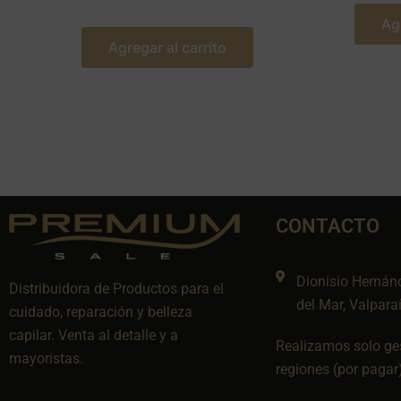
Ag
Agregar al carrito
CONTACTO
Dionisio Hernán
Distribuidora de Productos para el
del Mar, Valpara
cuidado, reparación y belleza
capilar. Venta al detalle y a
Realizamos solo ges
mayoristas.
regiones (por pagar