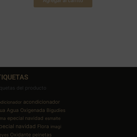
Agregar al carrito
TIQUETAS
iquetas del producto
acondicionador
dicionador
ua
Agua Oxigenada
Bigudíes
epecial navidad
ema
esmalte
pecial navidad
Flora
imagi
Oxidante
peinetas
eyes