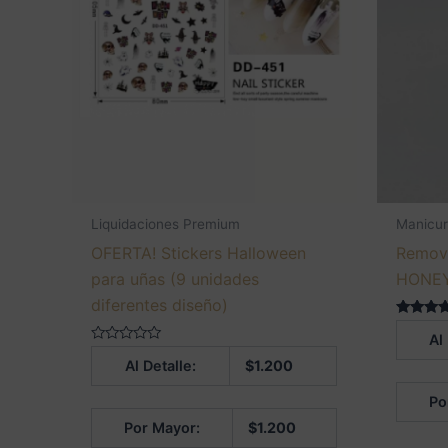
Liquidaciones Premium
Manicur
OFERTA! Stickers Halloween
Remove
para uñas (9 unidades
HONEY
diferentes diseño)
Valorado
Al
5.00
Valorado
de 5
Al Detalle:
$
1.200
en
0
de
Po
5
Por Mayor:
$
1.200