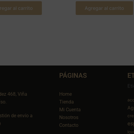
regar al carrito
Agregar al carrito
PÁGINAS
E
Et
dez 468, Viña
Home
aco
íso.
Tienda
Ag
Mi Cuenta
tión de envío a
cr
Nosotros
es
)
Contacto
lov