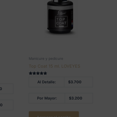
Manicure y pedicure
Top Coat 15 ml. LOVEYES
Valorado en
Al Detalle:
$
3.700
5.00
de 5
0
Por Mayor:
$
3.200
00