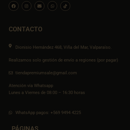
F
I
E
W
I
a
n
n
h
c
c
s
v
a
o
e
t
e
t
n
b
a
l
s
-
o
g
o
a
t
o
r
p
p
i
CONTACTO
k
a
e
p
k
m
t
o
k
Dionisio Hernández 468, Viña del Mar, Valparaíso.
Realizamos solo gestión de envío a regiones (por pagar)
tiendapremiumsale@gmail.com
Atención vía Whatsapp
Lunes a Viernes de 08:00 – 16:30 horas
WhatsApp pagos: +569 9494 4225
PÁGINAS